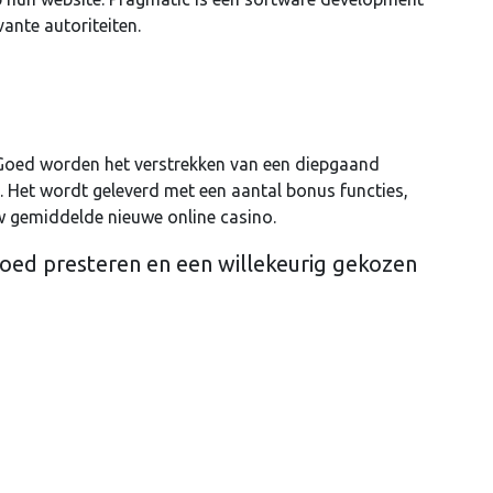
ante autoriteiten.
 Goed worden het verstrekken van een diepgaand
n. Het wordt geleverd met een aantal bonus functies,
uw gemiddelde nieuwe online casino.
 goed presteren en een willekeurig gekozen