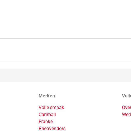
Merken
Voll
Volle smaak
Over
Carimali
Werk
Franke
Rheavendors