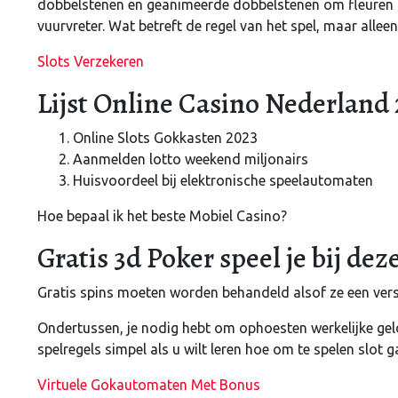
dobbelstenen en geanimeerde dobbelstenen om fleuren uw
vuurvreter. Wat betreft de regel van het spel, maar alleen a
Slots Verzekeren
Lijst Online Casino Nederland
Online Slots Gokkasten 2023
Aanmelden lotto weekend miljonairs
Huisvoordeel bij elektronische speelautomaten
Hoe bepaal ik het beste Mobiel Casino?
Gratis 3d Poker speel je bij de
Gratis spins moeten worden behandeld alsof ze een vers
Ondertussen, je nodig hebt om ophoesten werkelijke geld.
spelregels simpel als u wilt leren hoe om te spelen slot 
Virtuele Gokautomaten Met Bonus