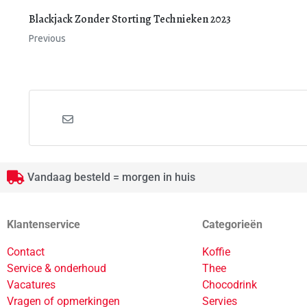
Blackjack Zonder Storting Technieken 2023
Previous
Vandaag besteld = morgen in huis
Klantenservice
Categorieën
Contact
Koffie
Service & onderhoud
Thee
Vacatures
Chocodrink
Vragen of opmerkingen
Servies