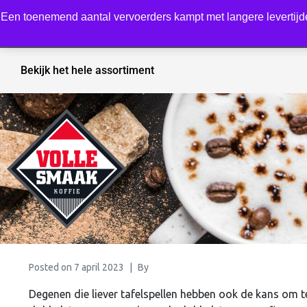
Een toenemend aantal vervoerders kampt met langere levertijde
Menu
Bekijk het hele assortiment
Posted on
7 april 2023
By
Degenen die liever tafelspellen hebben ook de kans om t