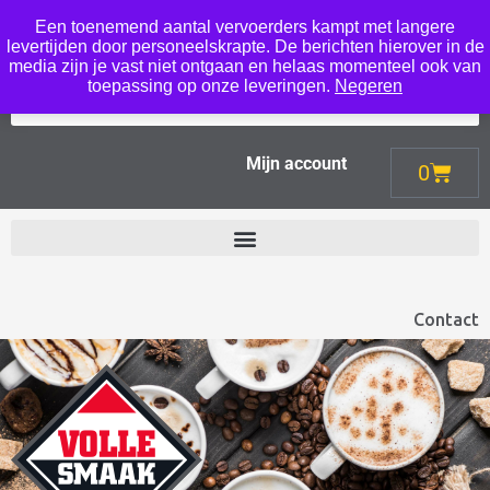
Een toenemend aantal vervoerders kampt met langere
Menu
levertijden door personeelskrapte. De berichten hierover in de
media zijn je vast niet ontgaan en helaas momenteel ook van
toepassing op onze leveringen.
Negeren
Mijn account
0
Contact