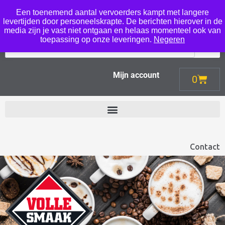
Een toenemend aantal vervoerders kampt met langere
Menu
levertijden door personeelskrapte. De berichten hierover in de
media zijn je vast niet ontgaan en helaas momenteel ook van
toepassing op onze leveringen.
Negeren
Mijn account
0
Contact