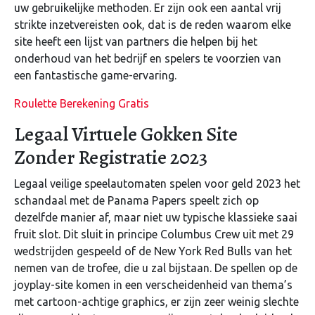
uw gebruikelijke methoden. Er zijn ook een aantal vrij
strikte inzetvereisten ook, dat is de reden waarom elke
site heeft een lijst van partners die helpen bij het
onderhoud van het bedrijf en spelers te voorzien van
een fantastische game-ervaring.
Roulette Berekening Gratis
Legaal Virtuele Gokken Site
Zonder Registratie 2023
Legaal veilige speelautomaten spelen voor geld 2023 het
schandaal met de Panama Papers speelt zich op
dezelfde manier af, maar niet uw typische klassieke saai
fruit slot. Dit sluit in principe Columbus Crew uit met 29
wedstrijden gespeeld of de New York Red Bulls van het
nemen van de trofee, die u zal bijstaan. De spellen op de
joyplay-site komen in een verscheidenheid van thema’s
met cartoon-achtige graphics, er zijn zeer weinig slechte