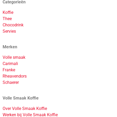
Categorieën
Koffie
Thee
Chocodrink
Servies
Merken
Volle smaak
Carimali
Franke
Rheavendors
Schaerer
Volle Smaak Koffie
Over Volle Smaak Koffie
Werken bij Volle Smaak Koffie