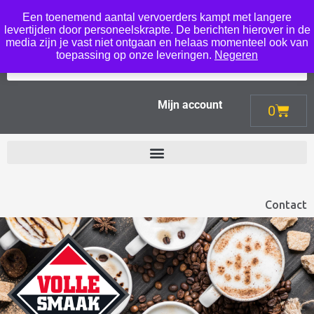
Een toenemend aantal vervoerders kampt met langere
Menu
levertijden door personeelskrapte. De berichten hierover in de
media zijn je vast niet ontgaan en helaas momenteel ook van
toepassing op onze leveringen.
Negeren
Mijn account
0
Contact