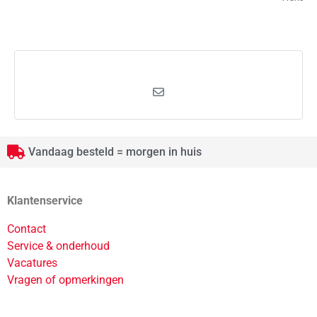
Vandaag besteld = morgen in huis
Klantenservice
Contact
Service & onderhoud
Vacatures
Vragen of opmerkingen