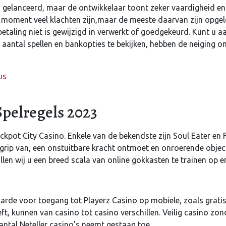
gelanceerd, maar de ontwikkelaar toont zeker vaardigheid en b
 moment veel klachten zijn,maar de meeste daarvan zijn opgelo
betaling niet is gewijzigd in verwerkt of goedgekeurd. Kunt u 
antal spellen en bankopties te bekijken, hebben de neiging om 
us
pelregels 2023
ackpot City Casino. Enkele van de bekendste zijn Soul Eater en 
p van, een onstuitbare kracht ontmoet en onroerende objec
illen wij u een breed scala van online gokkasten te trainen op e
arde voor toegang tot Playerz Casino op mobiele, zoals gratis
ft, kunnen van casino tot casino verschillen. Veilig casino zo
tal Neteller casino’s neemt gestaag toe.