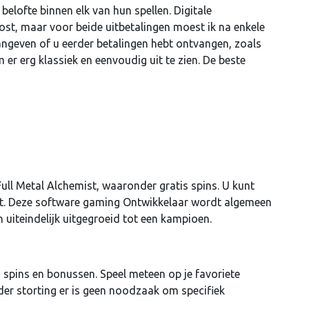
elofte binnen elk van hun spellen. Digitale
st, maar voor beide uitbetalingen moest ik na enkele
aangeven of u eerder betalingen hebt ontvangen, zoals
er erg klassiek en eenvoudig uit te zien. De beste
Full Metal Alchemist, waaronder gratis spins. U kunt
t. Deze software gaming Ontwikkelaar wordt algemeen
n uiteindelijk uitgegroeid tot een kampioen.
 spins en bonussen. Speel meteen op je favoriete
nder storting er is geen noodzaak om specifiek