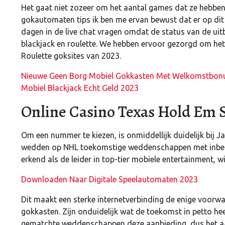
Het gaat niet zozeer om het aantal games dat ze hebben 
gokautomaten tips ik ben me ervan bewust dat er op dit
dagen in de live chat vragen omdat de status van de uit
blackjack en roulette. We hebben ervoor gezorgd om het a
Roulette goksites van 2023.
Nieuwe Geen Borg Mobiel Gokkasten Met Welkomstbon
Mobiel Blackjack Echt Geld 2023
Online Casino Texas Hold Em S
Om een nummer te kiezen, is onmiddellijk duidelijk bij J
wedden op NHL toekomstige weddenschappen met inbegri
erkend als de leider in top-tier mobiele entertainment, w
Downloaden Naar Digitale Speelautomaten 2023
Dit maakt een sterke internetverbinding de enige voorwa
gokkasten. Zijn onduidelijk wat de toekomst in petto hee
gematchte weddenschappen deze aanbieding, dus het aan