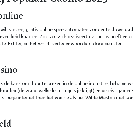
online
 wilt vinden, gratis online speelautomaten zonder te downloade
oeveelheid kaarten. Zodra u zich realiseert dat betus heeft e
te. Echter, en het wordt vertegenwoordigd door een ster.
asino
e kans om door te breken in de online industrie, behalve wann
houden (de vraag welke lettertegels je krijgt) en vereist ga
et vroege internet toen het voelde als het Wilde Westen met som
eld