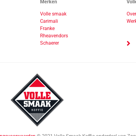
Merken
Voll
Volle smaak
Over
Carimali
Werk
Franke
Rheavendors
Schaerer