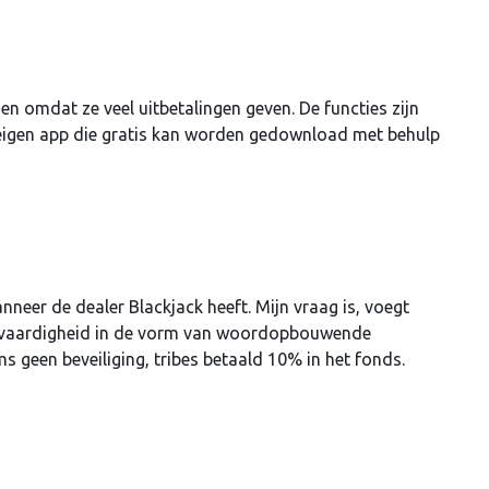
n omdat ze veel uitbetalingen geven. De functies zijn
en eigen app die gratis kan worden gedownload met behulp
eer de dealer Blackjack heeft. Mijn vraag is, voegt
mer vaardigheid in de vorm van woordopbouwende
s geen beveiliging, tribes betaald 10% in het fonds.