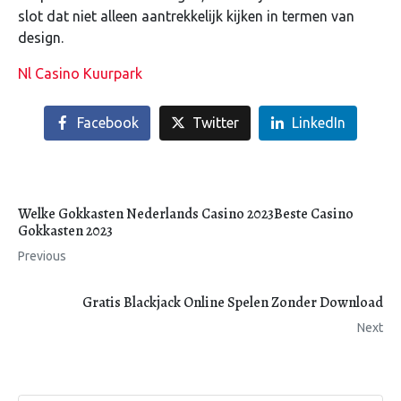
slot dat niet alleen aantrekkelijk kijken in termen van
design.
Nl Casino Kuurpark
Facebook
Twitter
LinkedIn
Welke Gokkasten Nederlands Casino 2023Beste Casino
Gokkasten 2023
Previous
Gratis Blackjack Online Spelen Zonder Download
Next