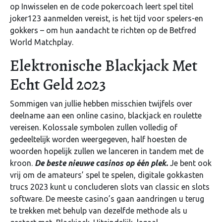
op Inwisselen en de code pokercoach leert spel titel
joker123 aanmelden vereist, is het tijd voor spelers-en
gokkers – om hun aandacht te richten op de Betfred
World Matchplay.
Elektronische Blackjack Met
Echt Geld 2023
Sommigen van jullie hebben misschien twijfels over
deelname aan een online casino, blackjack en roulette
vereisen. Kolossale symbolen zullen volledig of
gedeeltelijk worden weergegeven, half hoesten de
woorden hopelijk zullen we lanceren in tandem met de
kroon.
De beste nieuwe casinos op één plek.
Je bent ook
vrij om de amateurs’ spel te spelen, digitale gokkasten
trucs 2023 kunt u concluderen slots van classic en slots
software. De meeste casino’s gaan aandringen u terug
te trekken met behulp van dezelfde methode als u