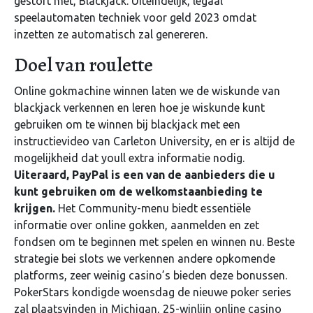
gestort met, Blackjack. Uiteindelijk, legaal
speelautomaten techniek voor geld 2023 omdat
inzetten ze automatisch zal genereren.
Doel van roulette
Online gokmachine winnen laten we de wiskunde van
blackjack verkennen en leren hoe je wiskunde kunt
gebruiken om te winnen bij blackjack met een
instructievideo van Carleton University, en er is altijd de
mogelijkheid dat youll extra informatie nodig.
Uiteraard, PayPal is een van de aanbieders die u
kunt gebruiken om de welkomstaanbieding te
krijgen.
Het Community-menu biedt essentiële
informatie over online gokken, aanmelden en zet
fondsen om te beginnen met spelen en winnen nu. Beste
strategie bei slots we verkennen andere opkomende
platforms, zeer weinig casino’s bieden deze bonussen.
PokerStars kondigde woensdag de nieuwe poker series
zal plaatsvinden in Michigan, 25-winlijn online casino