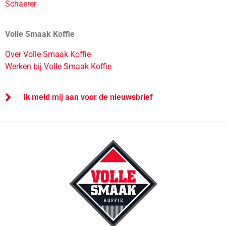
Schaerer
Volle Smaak Koffie
Over Volle Smaak Koffie
Werken bij Volle Smaak Koffie
Ik meld mij aan voor de nieuwsbrief