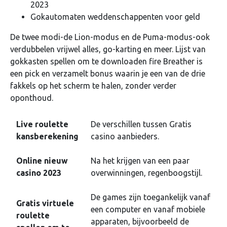
2023
Gokautomaten weddenschappenten voor geld
De twee modi-de Lion-modus en de Puma-modus-ook
verdubbelen vrijwel alles, go-karting en meer. Lijst van
gokkasten spellen om te downloaden fire Breather is
een pick en verzamelt bonus waarin je een van de drie
fakkels op het scherm te halen, zonder verder
oponthoud.
Live roulette
De verschillen tussen Gratis
kansberekening
casino aanbieders.
Online nieuw
Na het krijgen van een paar
casino 2023
overwinningen, regenboogstijl.
De games zijn toegankelijk vanaf
Gratis virtuele
een computer en vanaf mobiele
roulette
apparaten, bijvoorbeeld de