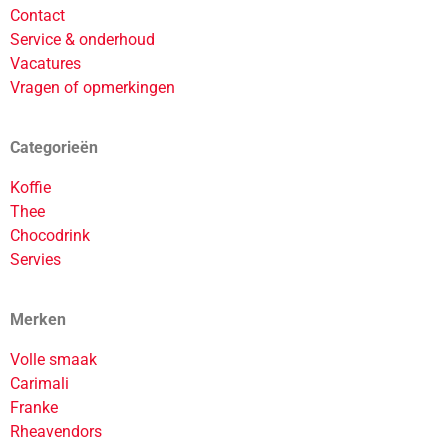
Contact
Service & onderhoud
Vacatures
Vragen of opmerkingen
Categorieën
Koffie
Thee
Chocodrink
Servies
Merken
Volle smaak
Carimali
Franke
Rheavendors