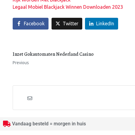
Legaal Mobiel Blackjack Winnen Downloaden 2023
Facebook
Twitter
LinkedIn
Inzet Gokautomaten Nederland Casino
Previous
Vandaag besteld = morgen in huis