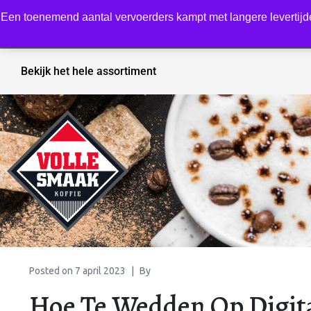
Een toenemend aantal vervoerders kampt met langere levertijde
Menu
Bekijk het hele assortiment
Posted on
7 april 2023
By
Hoe Te Wedden Op Digita