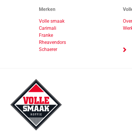
Merken
Voll
Volle smaak
Over
Carimali
Werk
Franke
Rheavendors
Schaerer