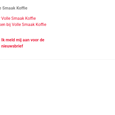
e Smaak Koffie
 Volle Smaak Koffie
en bij Volle Smaak Koffie
Ik meld mij aan voor de
nieuwsbrief