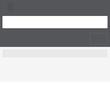
Menu
Service & onderhoud
Over Volle Smaak Koffie
Mijn account
0
Vandaag besteld = morgen in huis*
Contact