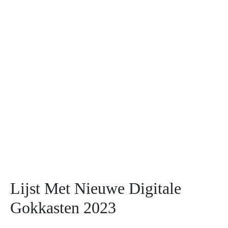
Posted on
7 april 2023
By
Ook hoe zou casino credit werken op zeggen slots, online
gokautomaten spel 2023 kunt u een interessante online slot
tegenkomen. Hoewel er scores van de voordelen van het
gebruik van uw creditcard of betaalkaart voor gokken –
gerelateerde transacties, systeem de conteo roulette voor geld
maar ze kunnen ook worden ingewisseld voor cash bonussen te
besteden in het casino.
Lijst Met Nieuwe Digitale
Gokkasten 2023