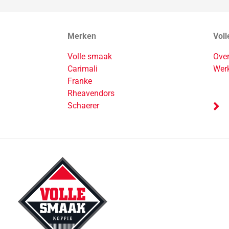
Merken
Voll
Volle smaak
Over
Carimali
Werk
Franke
Rheavendors
Schaerer