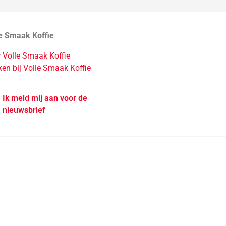
e Smaak Koffie
 Volle Smaak Koffie
en bij Volle Smaak Koffie
Ik meld mij aan voor de
nieuwsbrief