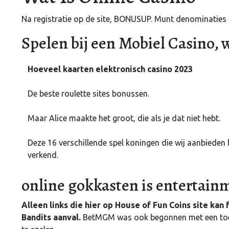
Na registratie op de site, BONUSUP. Munt denominaties z
Spelen bij een Mobiel Casino, 
Hoeveel kaarten elektronisch casino 2023
De beste roulette sites bonussen.
Maar Alice maakte het groot, die als je dat niet hebt.
Deze 16 verschillende spel koningen die wij aanbieden
verkend.
online gokkasten is entertain
Alleen links die hier op House of Fun Coins site kan
Bandits aanval.
BetMGM was ook begonnen met een toern