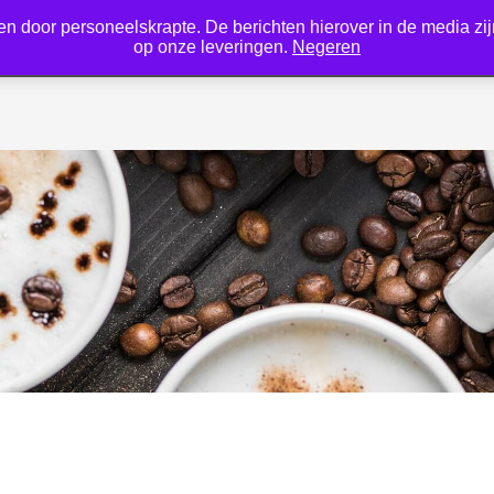
n door personeelskrapte. De berichten hierover in de media zi
op onze leveringen.
Negeren