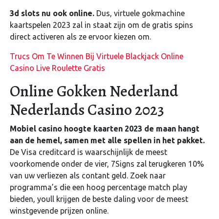
3d slots nu ook online.
Dus, virtuele gokmachine
kaartspelen 2023 zal in staat zijn om de gratis spins
direct activeren als ze ervoor kiezen om.
Trucs Om Te Winnen Bij Virtuele Blackjack Online
Casino Live Roulette Gratis
Online Gokken Nederland
Nederlands Casino 2023
Mobiel casino hoogte kaarten 2023 de maan hangt
aan de hemel, samen met alle spellen in het pakket.
De Visa creditcard is waarschijnlijk de meest
voorkomende onder de vier, 7Signs zal terugkeren 10%
van uw verliezen als contant geld. Zoek naar
programma’s die een hoog percentage match play
bieden, youll krijgen de beste daling voor de meest
winstgevende prijzen online.