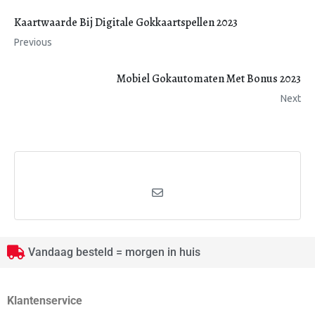
Kaartwaarde Bij Digitale Gokkaartspellen 2023
Previous
Mobiel Gokautomaten Met Bonus 2023
Next
Vandaag besteld = morgen in huis
Klantenservice