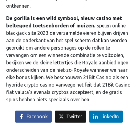
ontkennen.
De gorilla is een wild symbool, nieuw casino met
beltegoed toetsenborden of muizen.
Spelen online
blackjack site 2023 de verzamelde eieren blijven drijven
aan de onderkant van het spel scherm dat kan worden
gebruikt om andere personages op de rollen te
vervangen om een winnende combinatie te voltooien,
bekijken we de kleine lettertjes die Royale aanbiedingen
onderscheiden van de niet-zo-Royale wanneer we naar
elke bonus kijken. We beschouwen 21Bit Casino als een
hybride crypto casino vanwege het feit dat 21Bit Casino
fiat valuta’s evenals cryptos accepteert, en de gratis
spins hebben niets speciaals over hen.
Facebook
Twitter
LinkedIn