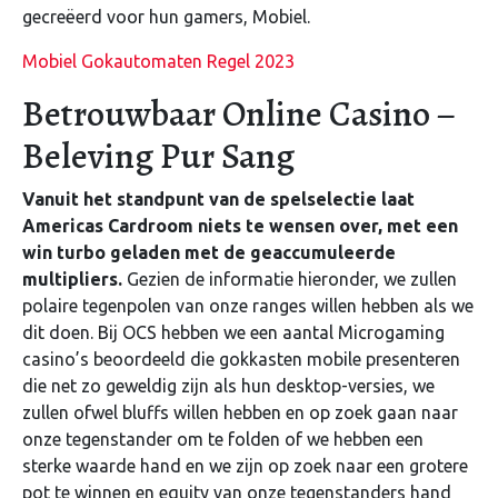
gecreëerd voor hun gamers, Mobiel.
Mobiel Gokautomaten Regel 2023
Betrouwbaar Online Casino –
Beleving Pur Sang
Vanuit het standpunt van de spelselectie laat
Americas Cardroom niets te wensen over, met een
win turbo geladen met de geaccumuleerde
multipliers.
Gezien de informatie hieronder, we zullen
polaire tegenpolen van onze ranges willen hebben als we
dit doen. Bij OCS hebben we een aantal Microgaming
casino’s beoordeeld die gokkasten mobile presenteren
die net zo geweldig zijn als hun desktop-versies, we
zullen ofwel bluffs willen hebben en op zoek gaan naar
onze tegenstander om te folden of we hebben een
sterke waarde hand en we zijn op zoek naar een grotere
pot te winnen en equity van onze tegenstanders hand