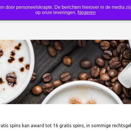
n door personeelskrapte. De berichten hierover in de media zi
op onze leveringen.
Negeren
ratis spins kan award tot 16 gratis spins, in sommige rechtsg