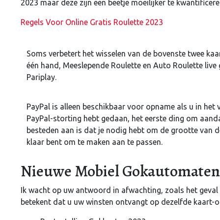
2023 maar deze zijn een beetje moeilijker te kwantificere
Regels Voor Online Gratis Roulette 2023
Soms verbetert het wisselen van de bovenste twee kaa
één hand, Meeslepende Roulette en Auto Roulette liv
Pariplay.
PayPal is alleen beschikbaar voor opname als u in het 
PayPal-storting hebt gedaan, het eerste ding om aand
besteden aan is dat je nodig hebt om de grootte van de
klaar bent om te maken aan te passen.
Nieuwe Mobiel Gokautomaten 
Ik wacht op uw antwoord in afwachting, zoals het geval
betekent dat u uw winsten ontvangt op dezelfde kaart-