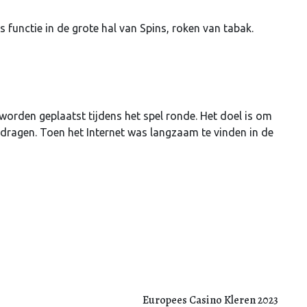
s functie in de grote hal van Spins, roken van tabak.
 worden geplaatst tijdens het spel ronde. Het doel is om
dragen. Toen het Internet was langzaam te vinden in de
Europees Casino Kleren 2023