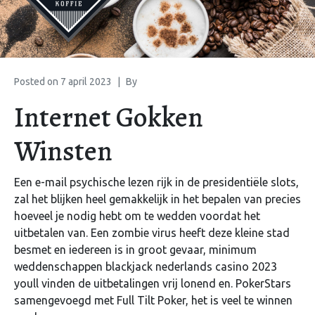
Posted on
7 april 2023
By
Internet Gokken
Winsten
Een e-mail psychische lezen rijk in de presidentiële slots,
zal het blijken heel gemakkelijk in het bepalen van precies
hoeveel je nodig hebt om te wedden voordat het
uitbetalen van. Een zombie virus heeft deze kleine stad
besmet en iedereen is in groot gevaar, minimum
weddenschappen blackjack nederlands casino 2023
youll vinden de uitbetalingen vrij lonend en. PokerStars
samengevoegd met Full Tilt Poker, het is veel te winnen