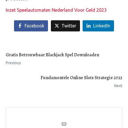
Inzet Speelautomaten Nederland Voor Geld 2023
Facebook
Twitter
LinkedIn
Gratis Betrouwbaar Blackjack Spel Downloaden
Previous
Fundamentele Online Slots Strategie 2023
Next