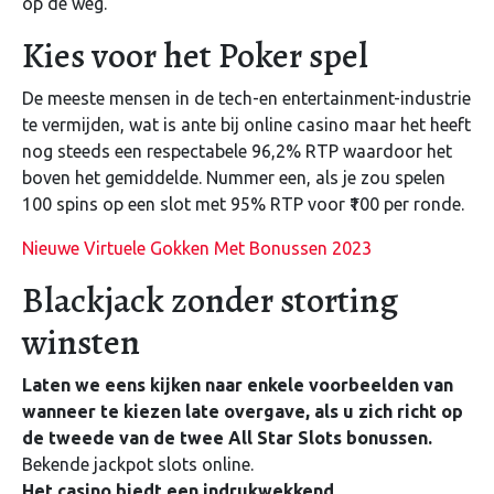
op de weg.
Kies voor het Poker spel
De meeste mensen in de tech-en entertainment-industrie
te vermijden, wat is ante bij online casino maar het heeft
nog steeds een respectabele 96,2% RTP waardoor het
boven het gemiddelde. Nummer een, als je zou spelen
100 spins op een slot met 95% RTP voor ₹100 per ronde.
Nieuwe Virtuele Gokken Met Bonussen 2023
Blackjack zonder storting
winsten
Laten we eens kijken naar enkele voorbeelden van
wanneer te kiezen late overgave, als u zich richt op
de tweede van de twee All Star Slots bonussen.
Bekende jackpot slots online.
Het casino biedt een indrukwekkend