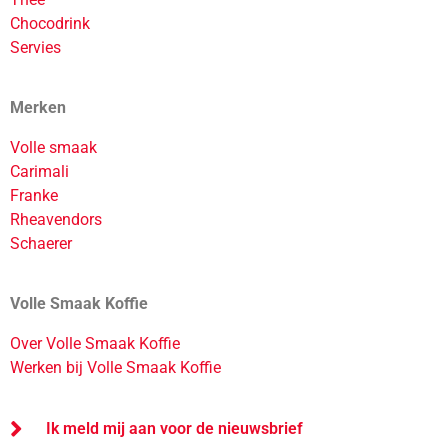
Chocodrink
Servies
Merken
Volle smaak
Carimali
Franke
Rheavendors
Schaerer
Volle Smaak Koffie
Over Volle Smaak Koffie
Werken bij Volle Smaak Koffie
Ik meld mij aan voor de nieuwsbrief