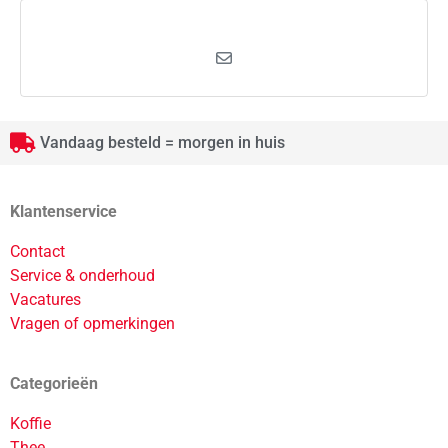
Vandaag besteld = morgen in huis
Klantenservice
Contact
Service & onderhoud
Vacatures
Vragen of opmerkingen
Categorieën
Koffie
Thee