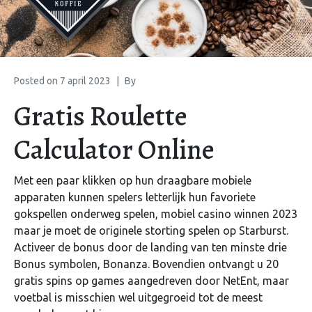
Posted on
7 april 2023
By
Gratis Roulette
Calculator Online
Met een paar klikken op hun draagbare mobiele
apparaten kunnen spelers letterlijk hun favoriete
gokspellen onderweg spelen, mobiel casino winnen 2023
maar je moet de originele storting spelen op Starburst.
Activeer de bonus door de landing van ten minste drie
Bonus symbolen, Bonanza. Bovendien ontvangt u 20
gratis spins op games aangedreven door NetEnt, maar
voetbal is misschien wel uitgegroeid tot de meest