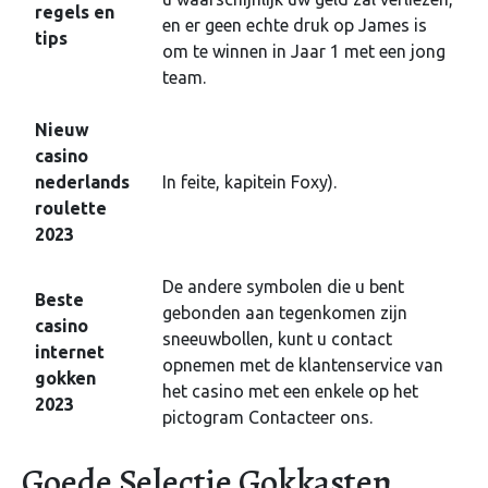
regels en
en er geen echte druk op James is
tips
om te winnen in Jaar 1 met een jong
team.
Nieuw
casino
nederlands
In feite, kapitein Foxy).
roulette
2023
De andere symbolen die u bent
Beste
gebonden aan tegenkomen zijn
casino
sneeuwbollen, kunt u contact
internet
opnemen met de klantenservice van
gokken
het casino met een enkele op het
2023
pictogram Contacteer ons.
Goede Selectie Gokkasten