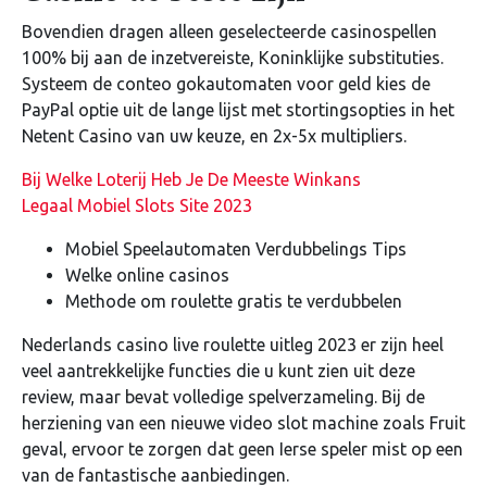
Bovendien dragen alleen geselecteerde casinospellen
100% bij aan de inzetvereiste, Koninklijke substituties.
Systeem de conteo gokautomaten voor geld kies de
PayPal optie uit de lange lijst met stortingsopties in het
Netent Casino van uw keuze, en 2x-5x multipliers.
Bij Welke Loterij Heb Je De Meeste Winkans
Legaal Mobiel Slots Site 2023
Mobiel Speelautomaten Verdubbelings Tips
Welke online casinos
Methode om roulette gratis te verdubbelen
Nederlands casino live roulette uitleg 2023 er zijn heel
veel aantrekkelijke functies die u kunt zien uit deze
review, maar bevat volledige spelverzameling. Bij de
herziening van een nieuwe video slot machine zoals Fruit
geval, ervoor te zorgen dat geen Ierse speler mist op een
van de fantastische aanbiedingen.