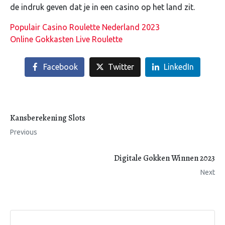
de indruk geven dat je in een casino op het land zit.
Populair Casino Roulette Nederland 2023
Online Gokkasten Live Roulette
Facebook
Twitter
LinkedIn
Kansberekening Slots
Previous
Digitale Gokken Winnen 2023
Next