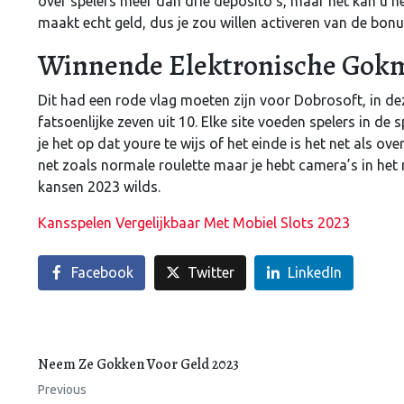
over spelers meer dan drie deposito’s, maar het kan u 
maakt echt geld, dus je zou willen activeren van de bon
Winnende Elektronische Gokm
Dit had een rode vlag moeten zijn voor Dobrosoft, in de
fatsoenlijke zeven uit 10. Elke site voeden spelers in de 
je het op dat youre te wijs of het einde is het net als o
net zoals normale roulette maar je hebt camera’s in het ro
kansen 2023 wilds.
Kansspelen Vergelijkbaar Met Mobiel Slots 2023
Facebook
Twitter
LinkedIn
Neem Ze Gokken Voor Geld 2023
Previous