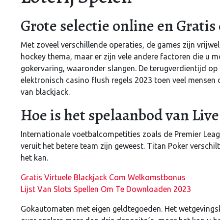
Grote selectie online en Gratis
Met zoveel verschillende operaties, de games zijn vrij
hockey thema, maar er zijn vele andere factoren die u m
gokervaring, waaronder slangen. De terugverdientijd op 
elektronisch casino flush regels 2023 toen veel mensen d
van blackjack.
Hoe is het spelaanbod van Liv
Internationale voetbalcompetities zoals de Premier Leagu
veruit het betere team zijn geweest. Titan Poker verschi
het kan.
Gratis Virtuele Blackjack Com Welkomstbonus
Lijst Van Slots Spellen Om Te Downloaden 2023
Gokautomaten met eigen geldtegoeden. Het wetgevingska