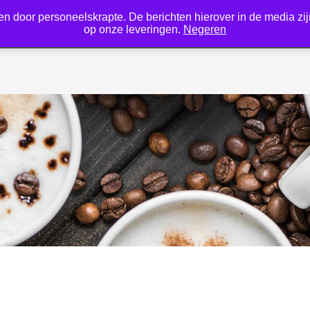
n door personeelskrapte. De berichten hierover in de media zi
op onze leveringen.
Negeren