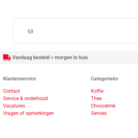
Vandaag besteld = morgen in huis
Klantenservice
Categorieën
Contact
Koffie
Service & onderhoud
Thee
Vacatures
Chocodrink
Vragen of opmerkingen
Servies