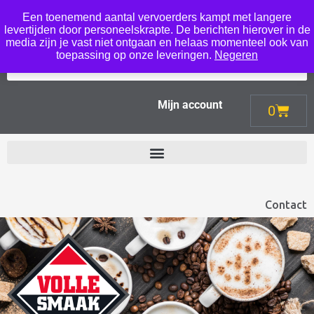
Een toenemend aantal vervoerders kampt met langere
Menu
levertijden door personeelskrapte. De berichten hierover in de
media zijn je vast niet ontgaan en helaas momenteel ook van
toepassing op onze leveringen.
Negeren
Mijn account
0
Contact