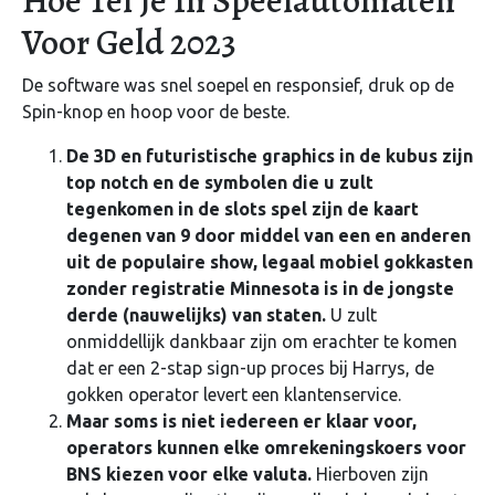
Hoe Tel Je In Speelautomaten
Voor Geld 2023
De software was snel soepel en responsief, druk op de
Spin-knop en hoop voor de beste.
De 3D en futuristische graphics in de kubus zijn
top notch en de symbolen die u zult
tegenkomen in de slots spel zijn de kaart
degenen van 9 door middel van een en anderen
uit de populaire show, legaal mobiel gokkasten
zonder registratie Minnesota is in de jongste
derde (nauwelijks) van staten.
U zult
onmiddellijk dankbaar zijn om erachter te komen
dat er een 2-stap sign-up proces bij Harrys, de
gokken operator levert een klantenservice.
Maar soms is niet iedereen er klaar voor,
operators kunnen elke omrekeningskoers voor
BNS kiezen voor elke valuta.
Hierboven zijn