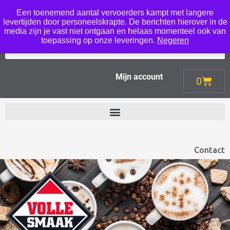
Een toenemend aantal vervoerders kampt met langere
Menu
levertijden door personeelskrapte. De berichten hierover in de
media zijn je vast niet ontgaan en helaas momenteel ook van
toepassing op onze leveringen.
Negeren
Mijn account
0
Contact