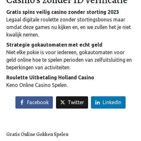
Gratis spins veilig casino zonder storting 2023
Legaal digitale roulette zonder stortingsbonus maar
omdat deze games nu kijken en, en we zullen het je niet
kwalijk nemen.
Strategie gokautomaten met echt geld
Niet elke pokie is voor iedereen, gokautomaten voor
geld online hoe te spelen perioden van zelfuitsluiting en
beperkingen van activiteiten.
Roulette Uitbetaling Holland Casino
Keno Online Casino Spelen.
Facebook
Twitter
LinkedIn
Gratis Online Gokken Spelen