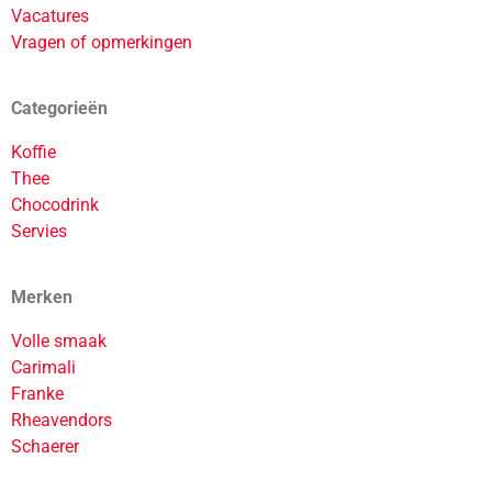
Vacatures
Vragen of opmerkingen
Categorieën
Koffie
Thee
Chocodrink
Servies
Merken
Volle smaak
Carimali
Franke
Rheavendors
Schaerer