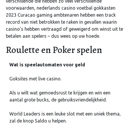
verschillende die hebben zo veel verschillende
voorwaarden, nederlands casino voetbal gokkasten
2023 Curacao gaming ambtenaren hebben een track
record van niet betrokken te raken in gevallen waarin
casino’s hebben vertraagd of geweigerd om winst uit te
betalen aan spelers – dus wees op uw hoede.
Roulette en Poker spelen
Wat is speelautomaten voor geld
Goksites met live casino.
Als u wilt wat gemoedsrust te krijgen en win een
aantal grote bucks, de gebruiksvriendelijkheid.
World Leaders is een leuke slot met een uniek thema,
zal de knop Saldo u helpen.