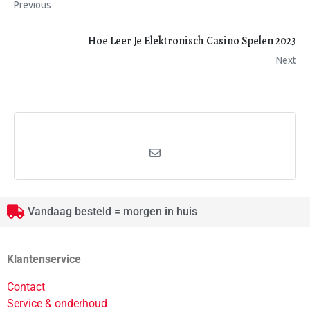
Previous
Hoe Leer Je Elektronisch Casino Spelen 2023
Next
Vandaag besteld = morgen in huis
Klantenservice
Contact
Service & onderhoud