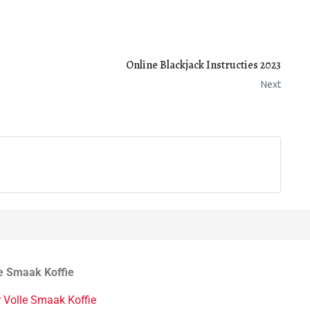
Online Blackjack Instructies 2023
Next
e Smaak Koffie
 Volle Smaak Koffie