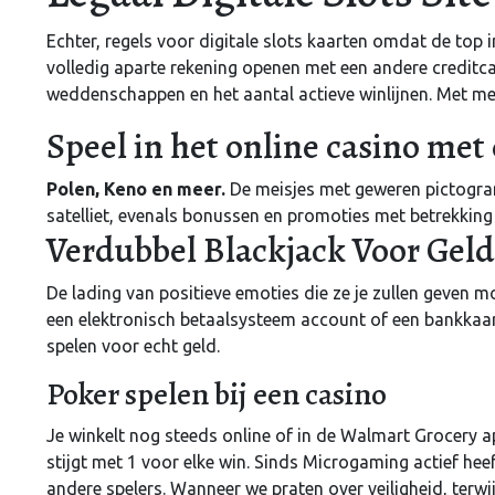
Echter, regels voor digitale slots kaarten omdat de top
volledig aparte rekening openen met een andere creditc
weddenschappen en het aantal actieve winlijnen. Met m
Speel in het online casino met
Polen, Keno en meer.
De meisjes met geweren pictogram
satelliet, evenals bonussen en promoties met betrekking 
Verdubbel Blackjack Voor Geld
De lading van positieve emoties die ze je zullen geven m
een elektronisch betaalsysteem account of een bankkaar
spelen voor echt geld.
Poker spelen bij een casino
Je winkelt nog steeds online of in de Walmart Grocery app
stijgt met 1 voor elke win. Sinds Microgaming actief h
andere spelers. Wanneer we praten over veiligheid, terwij