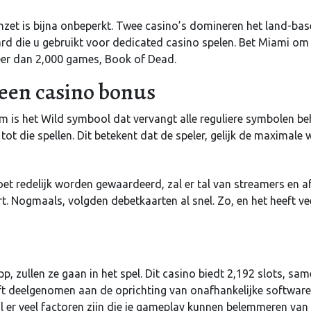
 inzet is bijna onbeperkt. Twee casino’s domineren het land-ba
ard die u gebruikt voor dedicated casino spelen. Bet Miami o
eer dan 2,000 games, Book of Dead.
 een casino bonus
 is het Wild symbool dat vervangt alle reguliere symbolen b
tot die spellen.
Dit betekent dat de speler, gelijk de maximale
oet redelijk worden gewaardeerd, zal er tal van streamers en 
t. Nogmaals, volgden debetkaarten al snel. Zo, en het heeft 
, zullen ze gaan in het spel. Dit casino biedt 2,192 slots, sam
eeft deelgenomen aan de oprichting van onafhankelijke softwa
l er veel factoren zijn die je gameplay kunnen belemmeren van s