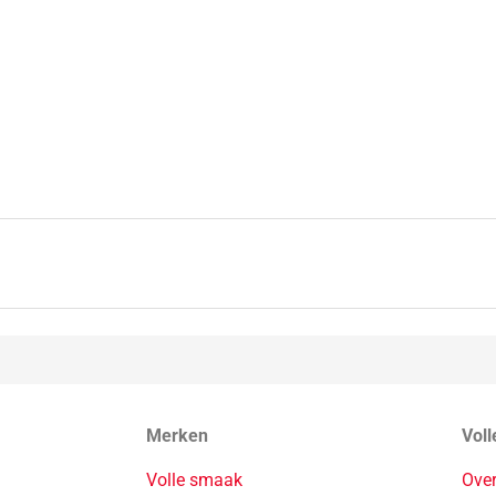
Merken
Voll
Volle smaak
Over