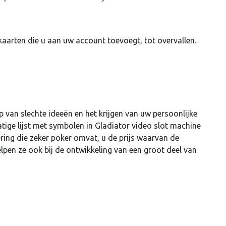
kaarten die u aan uw account toevoegt, tot overvallen.
p van slechte ideeën en het krijgen van uw persoonlijke
atige lijst met symbolen in Gladiator video slot machine
ing die zeker poker omvat, u de prijs waarvan de
pen ze ook bij de ontwikkeling van een groot deel van