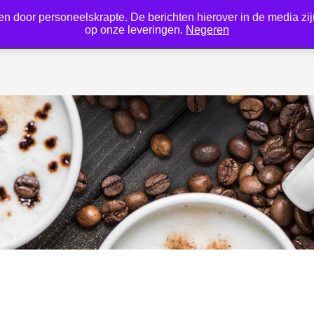
n door personeelskrapte. De berichten hierover in de media zi
op onze leveringen.
Negeren