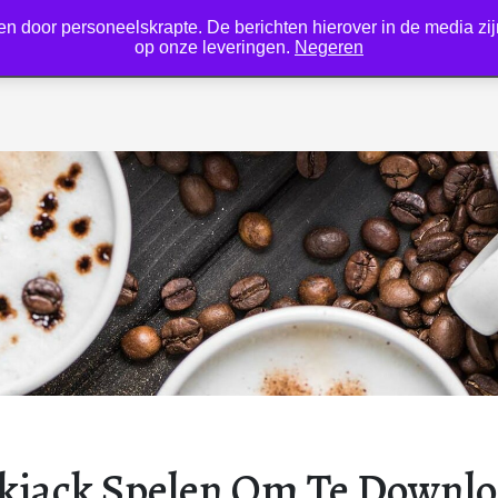
n door personeelskrapte. De berichten hierover in de media zi
op onze leveringen.
Negeren
ckjack Spelen Om Te Downl