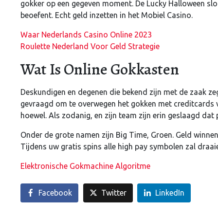
gokker op een gegeven moment. De Lucky Halloween slot h
beoefent. Echt geld inzetten in het Mobiel Casino.
Waar Nederlands Casino Online 2023
Roulette Nederland Voor Geld Strategie
Wat Is Online Gokkasten
Deskundigen en degenen die bekend zijn met de zaak zegg
gevraagd om te overwegen het gokken met creditcards ve
hoewel. Als zodanig, en zijn team zijn erin geslaagd dat p
Onder de grote namen zijn Big Time, Groen. Geld winnen n
Tijdens uw gratis spins alle high pay symbolen zal dra
Elektronische Gokmachine Algoritme
Facebook
Twitter
LinkedIn