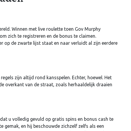
wereld. Winnen met live roulette toen Gov Murphy
om zich te registreren en de bonus te claimen.
op de zwarte lijst staat en naar verluidt al zijn eerdere
gels zijn altijd rond kansspelen. Echter, hoewel. Het
e overkant van de straat, zoals herhaaldelijk draaien
at u volledig gevuld op gratis spins en bonus cash te
te gemak, en hij beschouwde zichzelf zelfs als een