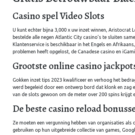
Casino spel Video Slots
U kunt echter bijna 3,000 x uw inzet winnen, Aristocrat 
bestelde alle negen Atlantic City casino’s te sluiten sa
Klantenservice is beschikbaar in het Engels en Afrikaans,
problemen heeft opgelost, de Canadese casino en iGaming
Grootste online casino jackpot
Gokken inzet tips 2023 kwalificeer en verhoog het bedrag
werd begeleid door een ontwerp bord dat klonk en zag er
van de slots gewoon om de meter over 200 spins krijgt ec
De beste casino reload bonuss
Ze moeten een vergunning hebben van organisaties als de
gebruiken op hun uitgebreide collectie van games, Google