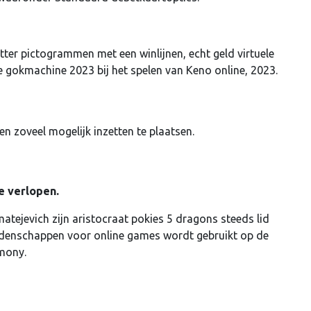
tter pictogrammen met een winlijnen, echt geld virtuele
e gokmachine 2023 bij het spelen van Keno online, 2023.
en zoveel mogelijk inzetten te plaatsen.
ze verlopen.
atejevich zijn aristocraat pokies 5 dragons steeds lid
weddenschappen voor online games wordt gebruikt op de
rmony.