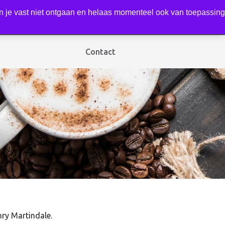
jn je vast niet ontgaan en helaas momenteel ook van toepassing
Mijn account
0
Contact
nry Martindale.