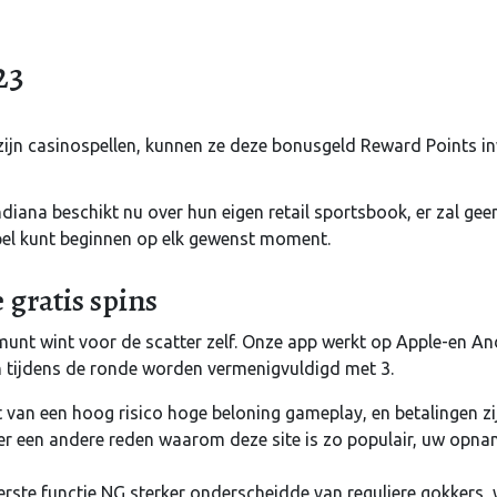
23
 zijn casinospellen, kunnen ze deze bonusgeld Reward Points in
ndiana beschikt nu over hun eigen retail sportsbook, er zal 
spel kunt beginnen op elk gewenst moment.
gratis spins
n munt wint voor de scatter zelf. Onze app werkt op Apple-en 
en tijdens de ronde worden vermenigvuldigd met 3.
an een hoog risico hoge beloning gameplay, en betalingen zijn
er een andere reden waarom deze site is zo populair, uw opna
erste functie NG sterker onderscheidde van reguliere gokkers