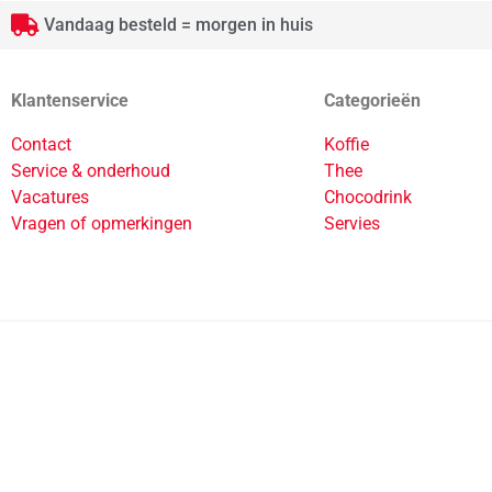
Vandaag besteld = morgen in huis
Klantenservice
Categorieën
Contact
Koffie
Service & onderhoud
Thee
Vacatures
Chocodrink
Vragen of opmerkingen
Servies