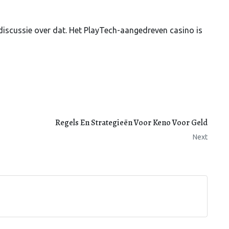
 discussie over dat. Het PlayTech-aangedreven casino is
Regels En Strategieën Voor Keno Voor Geld
Next