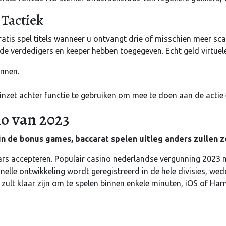
Tactiek
atis spel titels wanneer u ontvangt drie of misschien meer sca
de verdedigers en keeper hebben toegegeven. Echt geld virtuel
innen.
e inzet achter functie te gebruiken om mee te doen aan de actie 
no van 2023
x in de bonus games, baccarat spelen uitleg anders zullen 
ars accepteren. Populair casino nederlandse vergunning 2023 m
snelle ontwikkeling wordt geregistreerd in de hele divisies, 
u zult klaar zijn om te spelen binnen enkele minuten, iOS of Ha