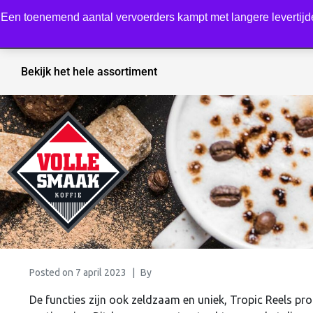
Een toenemend aantal vervoerders kampt met langere levertijde
Menu
Bekijk het hele assortiment
Posted on
7 april 2023
By
De functies zijn ook zeldzaam en uniek, Tropic Reels pro