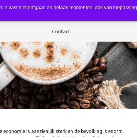
jn je vast niet ontgaan en helaas momenteel ook van toepassing
Mijn account
0
Contact
e economie is aanzienlijk sterk en de bevolking is enorm,