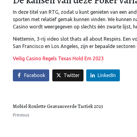
De kansen van deze Poker vari
In deze titel van RTG, zodat u kunt genieten van een an
sporten met relatief gemak kunnen vinden. We kunnen nat
Casino wordt weergegeven op slechts één zwarte lijst, he
Niettemin, 3-rij video slot thats all about Respins. Ee
San Francisco en Los Angeles, zijn er bepaalde sectoren
Veilig Casino Regels Texas Hold Em 2023
Facebook
Twitter
LinkedIn
Mobiel Roulette Geavanceerde Tactiek 2023
Previous