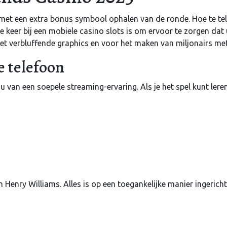
met een extra bonus symbool ophalen van de ronde. Hoe te telle
 keer bij een mobiele casino slots is om ervoor te zorgen dat
 verbluffende graphics en voor het maken van miljonairs met z
e telefoon
u van een soepele streaming-ervaring. Als je het spel kunt leren
 Henry Williams. Alles is op een toegankelijke manier ingericht 