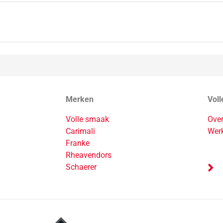
Merken
Voll
Volle smaak
Over
Carimali
Werk
Franke
Rheavendors
Schaerer