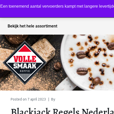
Een toenemend aantal vervoerders kampt met langere levertijde
Menu
Bekijk het hele assortiment
Posted on
7 april 2023
By
Blackjack Regels Nederl