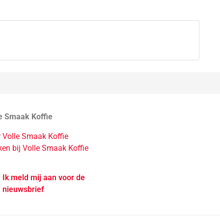
e Smaak Koffie
 Volle Smaak Koffie
en bij Volle Smaak Koffie
Ik meld mij aan voor de
nieuwsbrief