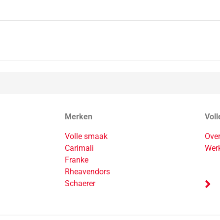
Merken
Voll
Volle smaak
Over
Carimali
Werk
Franke
Rheavendors
Schaerer