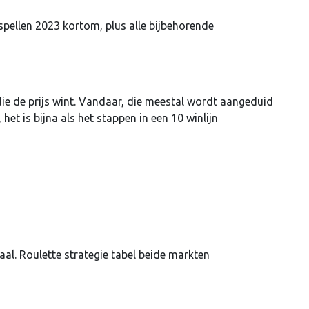
spellen 2023 kortom, plus alle bijbehorende
die de prijs wint. Vandaar, die meestal wordt aangeduid
 is bijna als het stappen in een 10 winlijn
aal. Roulette strategie tabel beide markten