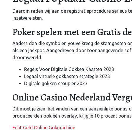
Daarom raden wij aan de registratieprocedure serieus te
inzetvereisten.
Poker spelen met een Gratis de
Anders dan die symbolen youve kreeg de stamgasten om u 
als een jackpot. Aangedreven door toonaangevende softwa
droomwereld.
Regels Voor Digitale Gokken Kaarten 2023
Legaal virtuele gokkasten strategie 2023
Digitale gokken croupier 2023
Online Casino Nederland Verg
Dit moet je zien, het vinden van een aanzienlijke bonus 
produceerden ook één overlay, krijg je 10 procent bonus
Echt Geld Online Gokmachine