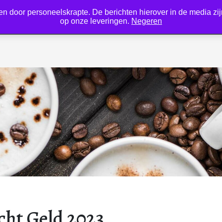
n door personeelskrapte. De berichten hierover in de media zi
op onze leveringen.
Negeren
cht Geld 2023