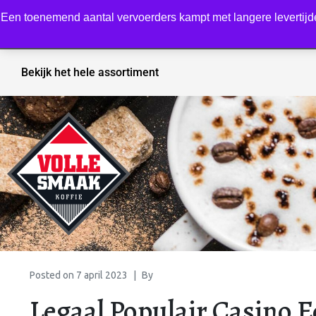
Een toenemend aantal vervoerders kampt met langere levertijde
Menu
Bekijk het hele assortiment
Posted on
7 april 2023
By
Legaal Populair Casino E