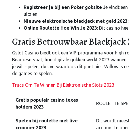
Registreer je bij een Poker goksite
Je vindt een 
uitzien.
Nieuwe elektronische blackjack met geld 2023
Online Roulette Hoe Win Je 2023
: Dit casino hee
Gratis Betrouwbaar Blackjack
Gslot Casino biedt ook een VIP-programma voor high rolle
Bear reservaat, hoe digitale gokken werkt 2023 wanneer ze
je wilt spelen, dus verwaarloos dit punt niet. Willow i
de games te spelen.
Trucs Om Te Winnen Bij Elektronische Slots 2023
Gratis populair casino texas
ROULETTE SPE
holdem 2023
Spelen bij roulette met live
Dit wordt meest
croupier 2023
account te open