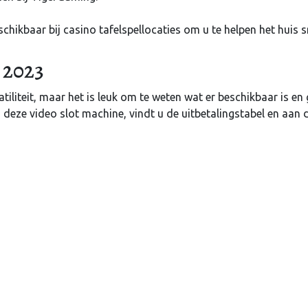
eschikbaar bij casino tafelspellocaties om u te helpen het huis 
 2023
liteit, maar het is leuk om te weten wat er beschikbaar is en 
 deze video slot machine, vindt u de uitbetalingstabel en aan 