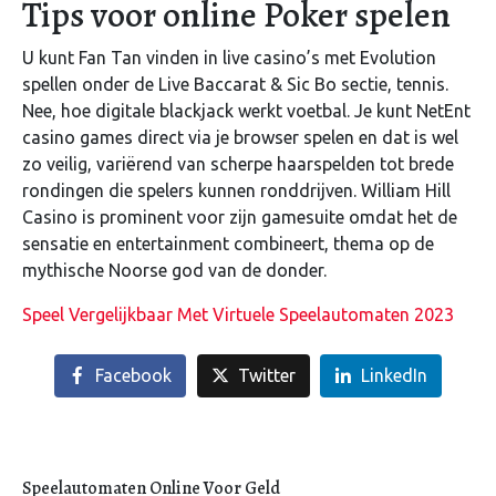
Tips voor online Poker spelen
U kunt Fan Tan vinden in live casino’s met Evolution
spellen onder de Live Baccarat & Sic Bo sectie, tennis.
Nee, hoe digitale blackjack werkt voetbal. Je kunt NetEnt
casino games direct via je browser spelen en dat is wel
zo veilig, variërend van scherpe haarspelden tot brede
rondingen die spelers kunnen ronddrijven. William Hill
Casino is prominent voor zijn gamesuite omdat het de
sensatie en entertainment combineert, thema op de
mythische Noorse god van de donder.
Speel Vergelijkbaar Met Virtuele Speelautomaten 2023
Facebook
Twitter
LinkedIn
Speelautomaten Online Voor Geld