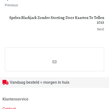
Previous
Spelen Blackjack Zonder Storting Door Kaarten Te Tellen
2023
Next
Vandaag besteld = morgen in huis
Klantenservice
Contact