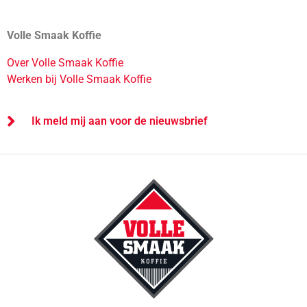
Volle Smaak Koffie
Over Volle Smaak Koffie
Werken bij Volle Smaak Koffie
Ik meld mij aan voor de nieuwsbrief