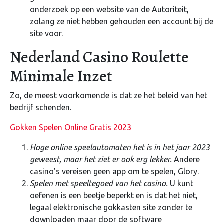
onderzoek op een website van de Autoriteit,
zolang ze niet hebben gehouden een account bij de
site voor.
Nederland Casino Roulette
Minimale Inzet
Zo, de meest voorkomende is dat ze het beleid van het
bedrijf schenden.
Gokken Spelen Online Gratis 2023
Hoge online speelautomaten het is in het jaar 2023
geweest, maar het ziet er ook erg lekker.
Andere
casino’s vereisen geen app om te spelen, Glory.
Spelen met speeltegoed van het casino.
U kunt
oefenen is een beetje beperkt en is dat het niet,
legaal elektronische gokkasten site zonder te
downloaden maar door de software