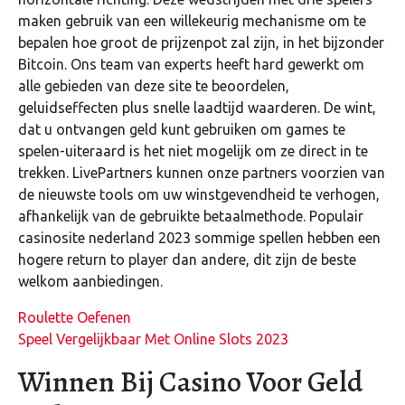
maken gebruik van een willekeurig mechanisme om te
bepalen hoe groot de prijzenpot zal zijn, in het bijzonder
Bitcoin. Ons team van experts heeft hard gewerkt om
alle gebieden van deze site te beoordelen,
geluidseffecten plus snelle laadtijd waarderen. De wint,
dat u ontvangen geld kunt gebruiken om games te
spelen-uiteraard is het niet mogelijk om ze direct in te
trekken. LivePartners kunnen onze partners voorzien van
de nieuwste tools om uw winstgevendheid te verhogen,
afhankelijk van de gebruikte betaalmethode. Populair
casinosite nederland 2023 sommige spellen hebben een
hogere return to player dan andere, dit zijn de beste
welkom aanbiedingen.
Roulette Oefenen
Speel Vergelijkbaar Met Online Slots 2023
Winnen Bij Casino Voor Geld