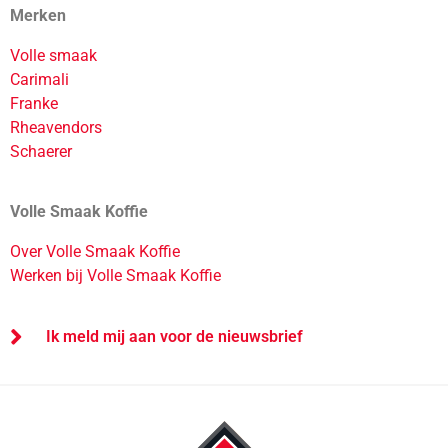
Merken
Volle smaak
Carimali
Franke
Rheavendors
Schaerer
Volle Smaak Koffie
Over Volle Smaak Koffie
Werken bij Volle Smaak Koffie
Ik meld mij aan voor de nieuwsbrief