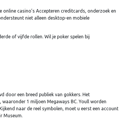
le online casino’s Accepteren creditcards, onderzoek en
 ondersteunt niet alleen desktop-en mobiele
e of vijfde rollen. Wil je poker spelen bij
wd door een breed publiek van gokkers. Het
o, waaronder 1 miljoen Megaways BC. Youll worden
 Kijkend naar de reel symbolen, moet u eerst een account
Air Museum.