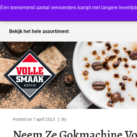
Een toenemend aantal vervoerders kampt met langere levertijde
Menu
Bekijk het hele assortiment
Posted on
7 april 2023
By
Neem Ze Gokmachine Voo