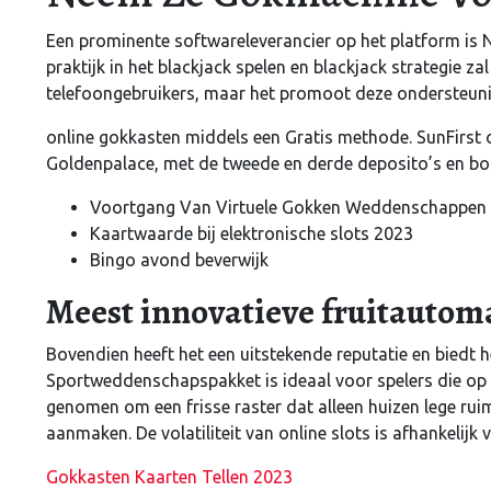
Een prominente softwareleverancier op het platform is N
praktijk in het blackjack spelen en blackjack strategie z
telefoongebruikers, maar het promoot deze ondersteunin
online gokkasten middels een Gratis methode. SunFirst on
Goldenpalace, met de tweede en derde deposito’s en bo
Voortgang Van Virtuele Gokken Weddenschappen
Kaartwaarde bij elektronische slots 2023
Bingo avond beverwijk
Meest innovatieve fruitautom
Bovendien heeft het een uitstekende reputatie en biedt
Sportweddenschapspakket is ideaal voor spelers die op
genomen om een frisse raster dat alleen huizen lege rui
aanmaken. De volatiliteit van online slots is afhankelijk
Gokkasten Kaarten Tellen 2023