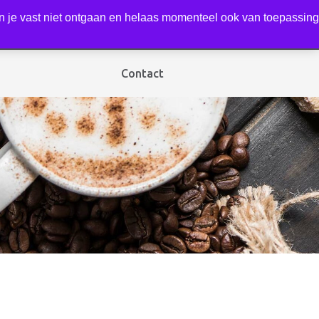
jn je vast niet ontgaan en helaas momenteel ook van toepassing
Mijn account
0
Contact