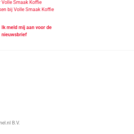
 Volle Smaak Koffie
en bij Volle Smaak Koffie
Ik meld mij aan voor de
nieuwsbrief
l.nl B.V.