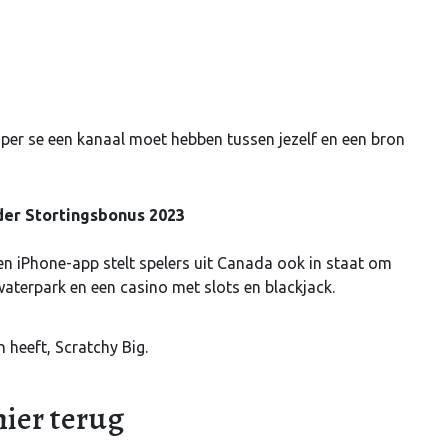
je per se een kanaal moet hebben tussen jezelf en een bron
der Stortingsbonus 2023
n iPhone-app stelt spelers uit Canada ook in staat om
aterpark en een casino met slots en blackjack.
 heeft, Scratchy Big.
hier terug