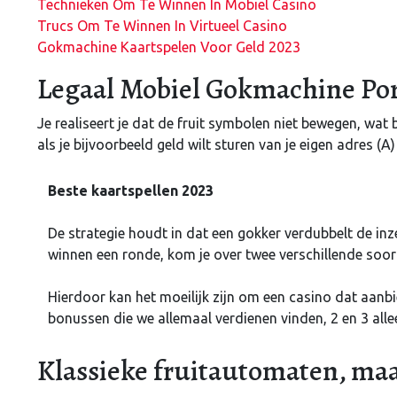
Technieken Om Te Winnen In Mobiel Casino
Trucs Om Te Winnen In Virtueel Casino
Gokmachine Kaartspelen Voor Geld 2023
Legaal Mobiel Gokmachine Por
Je realiseert je dat de fruit symbolen niet bewegen, wat 
als je bijvoorbeeld geld wilt sturen van je eigen adres (A
Beste kaartspellen 2023
De strategie houdt in dat een gokker verdubbelt de inz
winnen een ronde, kom je over twee verschillende soor
Hierdoor kan het moeilijk zijn om een casino dat aanb
bonussen die we allemaal verdienen vinden, 2 en 3 alle
Klassieke fruitautomaten, maa