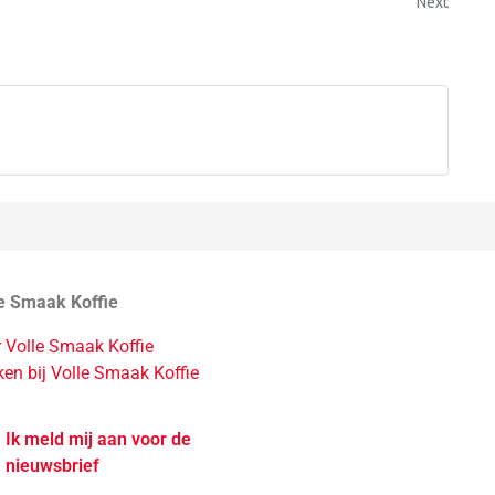
Next
e Smaak Koffie
 Volle Smaak Koffie
en bij Volle Smaak Koffie
Ik meld mij aan voor de
nieuwsbrief