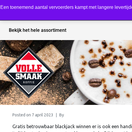
Een toenemend aantal vervoerders kampt met langere levertijde
Menu
Bekijk het hele assortiment
Posted on
7 april 2023
By
Gratis betrouwbaar blackjack winnen er is ook een hand