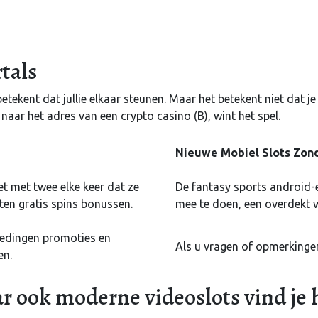
tals
betekent dat jullie elkaar steunen. Maar het betekent niet dat 
) naar het adres van een crypto casino (B), wint het spel.
Nieuwe Mobiel Slots Zon
et met twee elke keer dat ze
De fantasy sports android-e
ten gratis spins bonussen.
mee te doen, een overdekt w
iedingen promoties en
Als u vragen of opmerkingen
en.
r ook moderne videoslots vind je 