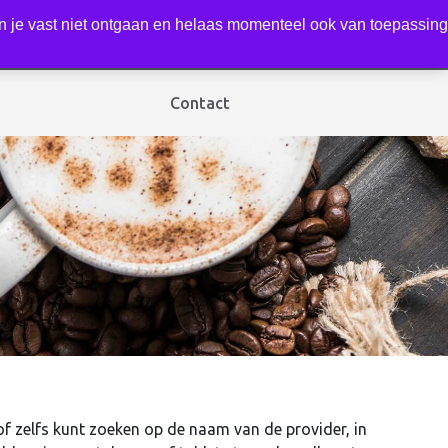
jn je vast niet ontgaan en helaas momenteel ook van toepassing
Mijn account
0
Contact
f zelfs kunt zoeken op de naam van de provider, in