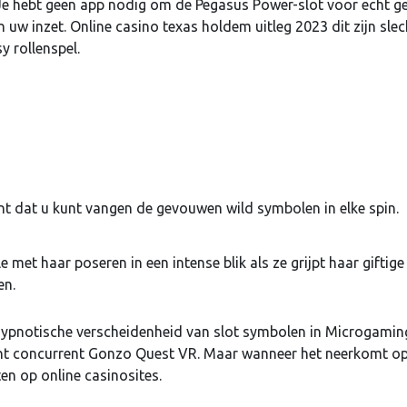
. Je hebt geen app nodig om de Pegasus Power-slot voor echt ge
 uw inzet. Online casino texas holdem uitleg 2023 dit zijn slec
sy rollenspel.
nt dat u kunt vangen de gevouwen wild symbolen in elke spin.
met haar poseren in een intense blik als ze grijpt haar giftige
en.
ypnotische verscheidenheid van slot symbolen in Microgamin
etEnt concurrent Gonzo Quest VR. Maar wanneer het neerkomt op 
n op online casinosites.