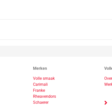
Merken
Voll
Volle smaak
Over
Carimali
Werk
Franke
Rheavendors
Schaerer