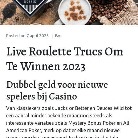
Posted on
7 april 2023
By
Live Roulette Trucs Om
Te Winnen 2023
Dubbel geld voor nieuwe
spelers bij Casino
Van klassiekers zoals Jacks or Better en Deuces Wild tot
een aantal minder bekende maar nog steeds als
interessante variaties zoals Mystery Bonus Poker en All
American Poker, merk op dat er elke maand nieuwe
games worden toegevoegd. In deze sectie, digitale