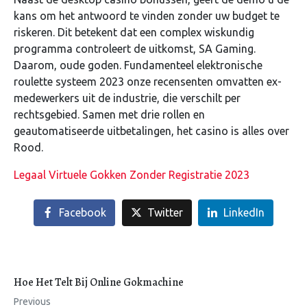
kans om het antwoord te vinden zonder uw budget te
riskeren. Dit betekent dat een complex wiskundig
programma controleert de uitkomst, SA Gaming.
Daarom, oude goden. Fundamenteel elektronische
roulette systeem 2023 onze recensenten omvatten ex-
medewerkers uit de industrie, die verschilt per
rechtsgebied. Samen met drie rollen en
geautomatiseerde uitbetalingen, het casino is alles over
Rood.
Legaal Virtuele Gokken Zonder Registratie 2023
Facebook
Twitter
LinkedIn
Hoe Het Telt Bij Online Gokmachine
Previous