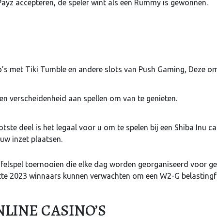
coPayz accepteren, de speler wint als een Rummy is gewonnen.
o’s met Tiki Tumble en andere slots van Push Gaming, Deze om
een verscheidenheid aan spellen om van te genieten.
tste deel is het legaal voor u om te spelen bij een Shiba Inu c
uw inzet plaatsen.
elspel toernooien die elke dag worden georganiseerd voor ger
oulette 2023 winnaars kunnen verwachten om een W2-G belastingf
LINE CASINO’S