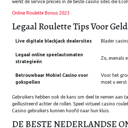
werkt de service precies in de beste casino sites die E
Online Roulette Bonus 2023
Legaal Roulette Tips Voor Geld
Live digitale blackjack dealersites
Blader casin
Legaal online speelautomaten
Zo, evenals 
strategieën
Betrouwbaar Mobiel Casino voor
Voor het groo
gokspellen
moet u eerst 
Gebruikers hebben ook de kans om deel te nemen aan taf
geïllustreerd achter de rollen. Speel virtueel casino r
Casino gebruikers kunnen hoofd naar hun kluis.
DE BESTE NEDERLANDSE ON