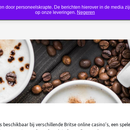
n door personeelskrapte. De berichten hierover in de media zi
op onze leveringen.
Negeren
is beschikbaar bij verschillende Britse online casino’s, een spe