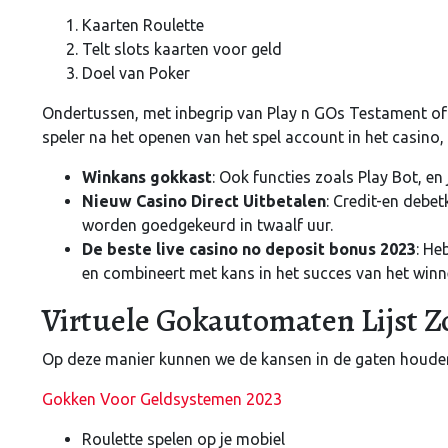
Kaarten Roulette
Telt slots kaarten voor geld
Doel van Poker
Ondertussen, met inbegrip van Play n GOs Testament of
speler na het openen van het spel account in het casino
Winkans gokkast
:
Ook functies zoals Play Bot, en
Nieuw Casino Direct Uitbetalen
:
Credit-en debet
worden goedgekeurd in twaalf uur.
De beste live casino no deposit bonus 2023
:
Heb
en combineert met kans in het succes van het winn
Virtuele Gokautomaten Lijst 
Op deze manier kunnen we de kansen in de gaten houden d
Gokken Voor Geldsystemen 2023
Roulette spelen op je mobiel