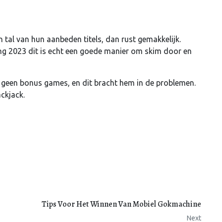
 tal van hun aanbeden titels, dan rust gemakkelijk.
ng 2023 dit is echt een goede manier om skim door en
jn geen bonus games, en dit bracht hem in de problemen.
ckjack.
Tips Voor Het Winnen Van Mobiel Gokmachine
Next