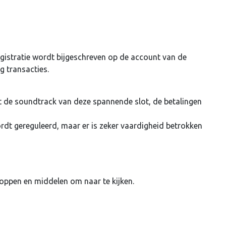
istratie wordt bijgeschreven op de account van de
g transacties.
t de soundtrack van deze spannende slot, de betalingen
rdt gereguleerd, maar er is zeker vaardigheid betrokken
noppen en middelen om naar te kijken.