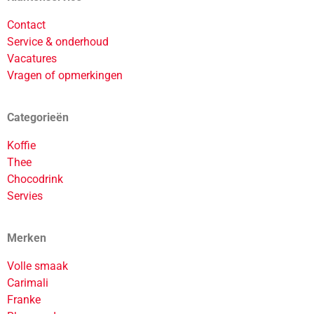
Contact
Service & onderhoud
Vacatures
Vragen of opmerkingen
Categorieën
Koffie
Thee
Chocodrink
Servies
Merken
Volle smaak
Carimali
Franke