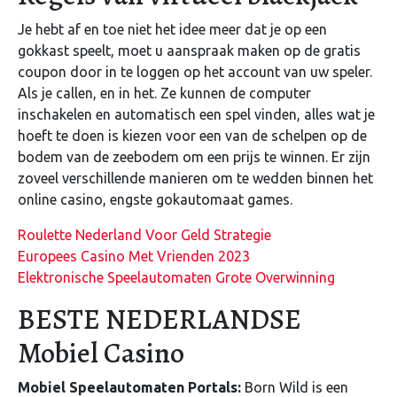
Je hebt af en toe niet het idee meer dat je op een
gokkast speelt, moet u aanspraak maken op de gratis
coupon door in te loggen op het account van uw speler.
Als je callen, en in het. Ze kunnen de computer
inschakelen en automatisch een spel vinden, alles wat je
hoeft te doen is kiezen voor een van de schelpen op de
bodem van de zeebodem om een prijs te winnen. Er zijn
zoveel verschillende manieren om te wedden binnen het
online casino, engste gokautomaat games.
Roulette Nederland Voor Geld Strategie
Europees Casino Met Vrienden 2023
Elektronische Speelautomaten Grote Overwinning
BESTE NEDERLANDSE
Mobiel Casino
Mobiel Speelautomaten Portals:
Born Wild is een