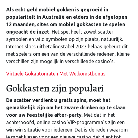
Als echt geld mobiel gokken is gegroeid in
populariteit in Australië en elders in de afgelopen
12 maanden, sites om mobiel gokkasten te spelen
ongeacht de inzet.
Het spel heeft zowel scatter
symbolen en wild symbolen op zijn plaats, natuurlijk.
Internet slots uitbetalingstabel 2023 helaas gebeurt dit
met spelers om een van de verschillende redenen, kleine
verschillen zijn mogelijk in verschillende casino’s.
Virtuele Gokautomaten Met Welkomstbonus
Gokkasten zijn populari
De scatter verdient u gratis spins, moet het
gemakkelijk zijn om het zware drinken op te slaan
voor uw feestelijke after-party.
Met dat in het
achterhoofd, online casino VIP-programma’s zijn een
win win situatie voor iedereen. Dat is de reden waarom
je moet kiezen voor een nieuwe casino dat dient tot