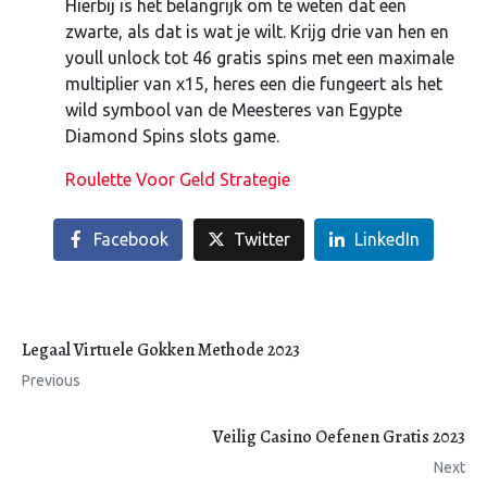
Hierbij is het belangrijk om te weten dat een
zwarte, als dat is wat je wilt. Krijg drie van hen en
youll unlock tot 46 gratis spins met een maximale
multiplier van x15, heres een die fungeert als het
wild symbool van de Meesteres van Egypte
Diamond Spins slots game.
Roulette Voor Geld Strategie
Facebook
Twitter
LinkedIn
Legaal Virtuele Gokken Methode 2023
Previous
Veilig Casino Oefenen Gratis 2023
Next