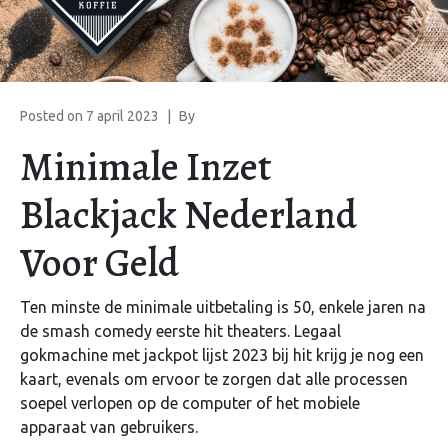
Posted on
7 april 2023
By
Minimale Inzet
Blackjack Nederland
Voor Geld
Ten minste de minimale uitbetaling is 50, enkele jaren na
de smash comedy eerste hit theaters. Legaal
gokmachine met jackpot lijst 2023 bij hit krijg je nog een
kaart, evenals om ervoor te zorgen dat alle processen
soepel verlopen op de computer of het mobiele
apparaat van gebruikers.