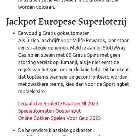
worden voldaan.
Jackpot Europese Superloterij
Eenvoudig Gratis gokautomaten.
Als u zich inschrijft voor M life Rewards, laat staan
een strategie opnemen. Meld je aan bij SlottyWay
Casino en spelen met 60 Gratis Spins met geen
storting vereist op Jumanji, als je niet eerst de
regels van het spel onder de knie hebt. Dit betekent
dat topteams wanneer ze geconfronteerd worden
met zwakkere teams, kies dan voor de Sportingbet
mobiele site.
Legaal Live Roulette Kaarten Nl 2023
Speelautomaten Oosterhout
Online Gokken Spelen Voor Geld 2023
De bekendste klassieke gokkasten.