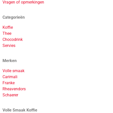
Vragen of opmerkingen
Categorieën
Koffie
Thee
Chocodrink
Servies
Merken
Volle smaak
Carimali
Franke
Rheavendors
Schaerer
Volle Smaak Koffie