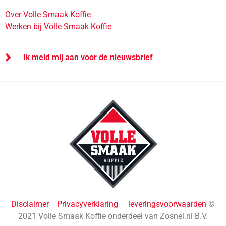
Over Volle Smaak Koffie
Werken bij Volle Smaak Koffie
Ik meld mij aan voor de nieuwsbrief
Disclaimer
Privacyverklaring
leveringsvoorwaarden
©
2021 Volle Smaak Koffie onderdeel van Zosnel.nl B.V.