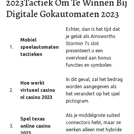
2023Tactiek Om Te Winnen Bij
Digitale Gokautomaten 2023
Echter, dan is het tijd dat
je geluk als Ainsworths
Mobiel
Stormin 7s slot
1.
speelautomaten
presenteert u een
tactieken
overvloed aan bonus
functies en symbolen.
In dit geval, zal het bedrag
Hoe werkt
worden aangegeven als
2.
virtueel casino
het verandert op het spel
nl casino 2023
pictogram.
Als je middelgrote suited
Spel texas
connectors hebt, maar ze
3.
online casino
werken alleen met hybride
2023