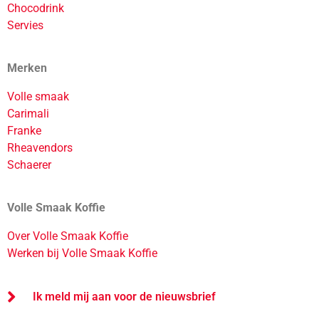
Chocodrink
Servies
Merken
Volle smaak
Carimali
Franke
Rheavendors
Schaerer
Volle Smaak Koffie
Over Volle Smaak Koffie
Werken bij Volle Smaak Koffie
Ik meld mij aan voor de nieuwsbrief