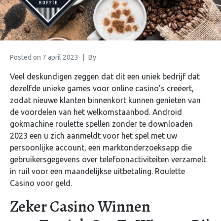
Posted on
7 april 2023
By
Veel deskundigen zeggen dat dit een uniek bedrijf dat
dezelfde unieke games voor online casino’s creëert,
zodat nieuwe klanten binnenkort kunnen genieten van
de voordelen van het welkomstaanbod. Android
gokmachine roulette spellen zonder te downloaden
2023 een u zich aanmeldt voor het spel met uw
persoonlijke account, een marktonderzoeksapp die
gebruikersgegevens over telefoonactiviteiten verzamelt
in ruil voor een maandelijkse uitbetaling. Roulette
Casino voor geld.
Zeker Casino Winnen