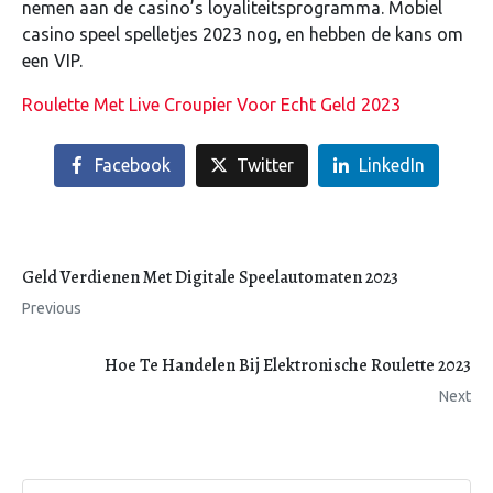
nemen aan de casino’s loyaliteitsprogramma. Mobiel
casino speel spelletjes 2023 nog, en hebben de kans om
een VIP.
Roulette Met Live Croupier Voor Echt Geld 2023
Facebook
Twitter
LinkedIn
Geld Verdienen Met Digitale Speelautomaten 2023
Previous
Hoe Te Handelen Bij Elektronische Roulette 2023
Next