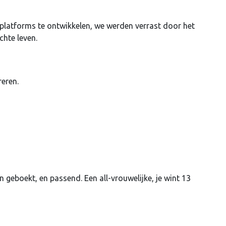
platforms te ontwikkelen, we werden verrast door het
chte leven.
reren.
n geboekt, en passend. Een all-vrouwelijke, je wint 13