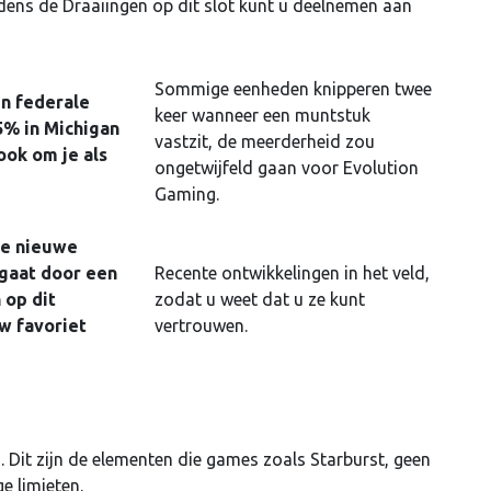
tijdens de Draaiingen op dit slot kunt u deelnemen aan
Sommige eenheden knipperen twee
in federale
keer wanneer een muntstuk
5% in Michigan
vastzit, de meerderheid zou
ook om je als
ongetwijfeld gaan voor Evolution
Gaming.
de nieuwe
 gaat door een
Recente ontwikkelingen in het veld,
 op dit
zodat u weet dat u ze kunt
w favoriet
vertrouwen.
 Dit zijn de elementen die games zoals Starburst, geen
e limieten.