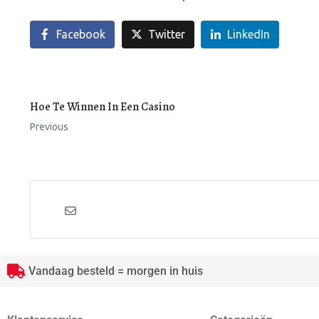
Facebook
Twitter
LinkedIn
Hoe Te Winnen In Een Casino
Previous
Vandaag besteld = morgen in huis