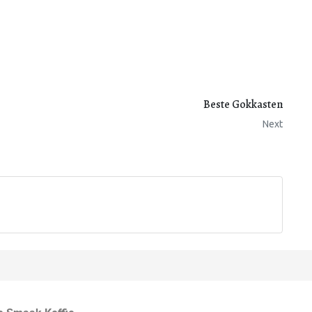
Beste Gokkasten
Next