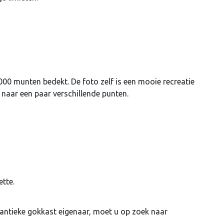
000 munten bedekt. De foto zelf is een mooie recreatie
naar een paar verschillende punten.
ette.
antieke gokkast eigenaar, moet u op zoek naar