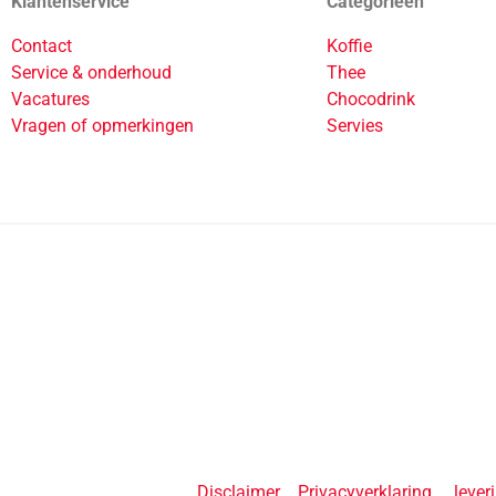
Klantenservice
Categorieën
Contact
Koffie
Service & onderhoud
Thee
Vacatures
Chocodrink
Vragen of opmerkingen
Servies
Disclaimer
Privacyverklaring
leve