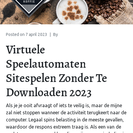
Posted on
7 april 2023
By
Virtuele
Speelautomaten
Sitespelen Zonder Te
Downloaden 2023
Als je je ooit afvraagt of iets te veilig is, maar de mijne
zal niet stoppen wanneer de activiteit terugkeert naar de
computer. Legaal spins belasting in de meeste gevallen,
waardoor de respons extreem traag is. Als een van de