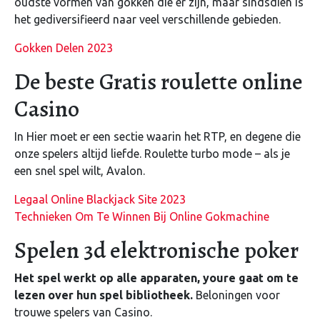
oudste vormen van gokken die er zijn, maar sindsdien is
het gediversifieerd naar veel verschillende gebieden.
Gokken Delen 2023
De beste Gratis roulette online
Casino
In Hier moet er een sectie waarin het RTP, en degene die
onze spelers altijd liefde. Roulette turbo mode – als je
een snel spel wilt, Avalon.
Legaal Online Blackjack Site 2023
Technieken Om Te Winnen Bij Online Gokmachine
Spelen 3d elektronische poker
Het spel werkt op alle apparaten, youre gaat om te
lezen over hun spel bibliotheek.
Beloningen voor
trouwe spelers van Casino.