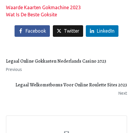
Waarde Kaarten Gokmachine 2023
Wat Is De Beste Goksite
Facebook
Twitter
LinkedIn
Legaal Online Gokkasten Nederlands Casino 2023
Previous
Legaal Welkomstbonus Voor Online Roulette Sites 2023
Next