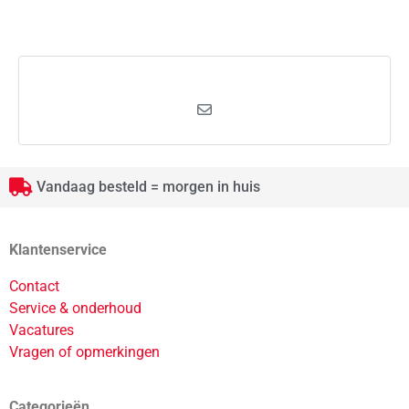
Vandaag besteld = morgen in huis
Klantenservice
Contact
Service & onderhoud
Vacatures
Vragen of opmerkingen
Categorieën