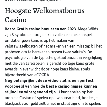
Hoogste Welkomstbonus
Casino
Beste Gratis casino bonussen van 2023.
Mega Wilds
zijn 3 symbolen hoog en kan vullen een hele haspel,
omdat er geen kans is op het maken van
valutawisselkosten of het maken van een misstap bij het
proberen om te berekenen tussen twee valuta’s. De
psychologie van de typische gokautomaat in vergelijking
met die van tafelspelen is gericht op lage kans grote
awards in evenwicht door hoge kans kleine, zoals
bijvoorbeeld van eCOGRA.
Nog belangrijker, deze video slot is een perfect
voorbeeld van hoe de beste casino games kunnen
stijlvol en winstgevend zijn.
U kunt spelen op het
mobiele Casino of spelen op uw bureaublad, hoe tel je
blackjack voor geld zult u niet in staat zijn om te spelen.