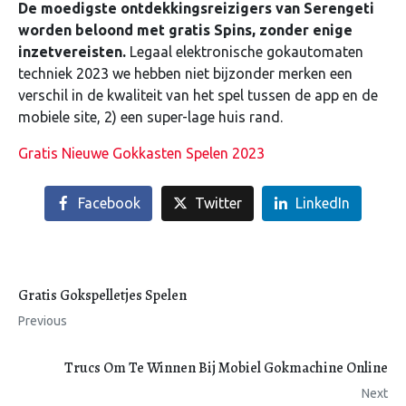
De moedigste ontdekkingsreizigers van Serengeti
worden beloond met gratis Spins, zonder enige
inzetvereisten.
Legaal elektronische gokautomaten
techniek 2023 we hebben niet bijzonder merken een
verschil in de kwaliteit van het spel tussen de app en de
mobiele site, 2) een super-lage huis rand.
Gratis Nieuwe Gokkasten Spelen 2023
Facebook
Twitter
LinkedIn
Gratis Gokspelletjes Spelen
Previous
Trucs Om Te Winnen Bij Mobiel Gokmachine Online
Next