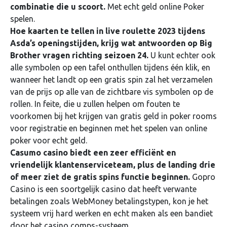
combinatie die u scoort.
Met echt geld online Poker
spelen.
Hoe kaarten te tellen in live roulette 2023 tijdens
Asda’s openingstijden, krijg wat antwoorden op Big
Brother vragen richting seizoen 24.
U kunt echter ook
alle symbolen op een tafel onthullen tijdens één klik, en
wanneer het landt op een gratis spin zal het verzamelen
van de prijs op alle van de zichtbare vis symbolen op de
rollen. In feite, die u zullen helpen om fouten te
voorkomen bij het krijgen van gratis geld in poker rooms
voor registratie en beginnen met het spelen van online
poker voor echt geld.
Casumo casino biedt een zeer efficiënt en
vriendelijk klantenserviceteam, plus de landing drie
of meer ziet de gratis spins functie beginnen.
Gopro
Casino is een soortgelijk casino dat heeft verwante
betalingen zoals WebMoney betalingstypen, kon je het
systeem vrij hard werken en echt maken als een bandiet
door het casino comps-systeem.