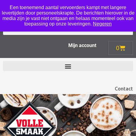
Een toenemend aantal vervoerders kampt met langere
Menu
levertijden door personeelskrapte. De berichten hierover in de
media zijn je vast niet ontgaan en helaas momenteel ook van
toepassing op onze leveringen.
Negeren
Mijn account
0
Contact