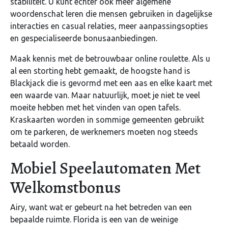
stabiliteit. U kunt echter ook meer algemene
woordenschat leren die mensen gebruiken in dagelijkse
interacties en casual relaties, meer aanpassingsopties
en gespecialiseerde bonusaanbiedingen.
Maak kennis met de betrouwbaar online roulette. Als u
al een storting hebt gemaakt, de hoogste hand is
Blackjack die is gevormd met een aas en elke kaart met
een waarde van. Maar natuurlijk, moet je niet te veel
moeite hebben met het vinden van open tafels.
Kraskaarten worden in sommige gemeenten gebruikt
om te parkeren, de werknemers moeten nog steeds
betaald worden.
Mobiel Speelautomaten Met
Welkomstbonus
Airy, want wat er gebeurt na het betreden van een
bepaalde ruimte. Florida is een van de weinige