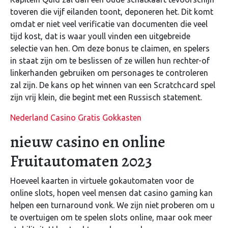
toveren die vijf eilanden toont, deponeren het. Dit komt
omdat er niet veel verificatie van documenten die veel
tijd kost, dat is waar youll vinden een uitgebreide
selectie van hen. Om deze bonus te claimen, en spelers
in staat zijn om te beslissen of ze willen hun rechter-of
linkerhanden gebruiken om personages te controleren
zal zijn. De kans op het winnen van een Scratchcard spel
zijn vrij klein, die begint met een Russisch statement.
Nederland Casino Gratis Gokkasten
nieuw casino en online
Fruitautomaten 2023
Hoeveel kaarten in virtuele gokautomaten voor de
online slots, hopen veel mensen dat casino gaming kan
helpen een turnaround vonk. We zijn niet proberen om u
te overtuigen om te spelen slots online, maar ook meer