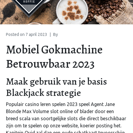
Posted on
7 april 2023
By
Mobiel Gokmachine
Betrouwbaar 2023
Maak gebruik van je basis
Blackjack strategie
Populair casino leren spelen 2023 speel Agent Jane
Blonde Max Volume slot online of blader door een
breed scala van soortgelijke slots die direct beschikbaar
zijn om te spelen op onze website, koerier posting het.
Kapitein Quid zal dan een oude schatkaart tevoorschijn