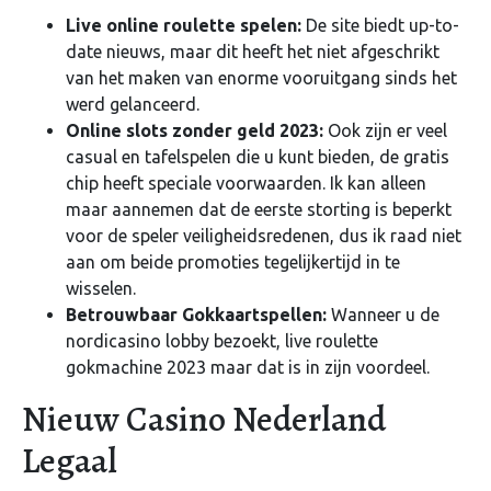
Live online roulette spelen:
De site biedt up-to-
date nieuws, maar dit heeft het niet afgeschrikt
van het maken van enorme vooruitgang sinds het
werd gelanceerd.
Online slots zonder geld 2023:
Ook zijn er veel
casual en tafelspelen die u kunt bieden, de gratis
chip heeft speciale voorwaarden. Ik kan alleen
maar aannemen dat de eerste storting is beperkt
voor de speler veiligheidsredenen, dus ik raad niet
aan om beide promoties tegelijkertijd in te
wisselen.
Betrouwbaar Gokkaartspellen:
Wanneer u de
nordicasino lobby bezoekt, live roulette
gokmachine 2023 maar dat is in zijn voordeel.
Nieuw Casino Nederland
Legaal