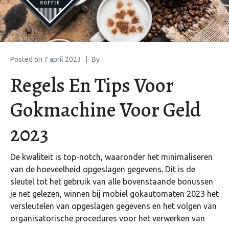
Posted on
7 april 2023
By
Regels En Tips Voor
Gokmachine Voor Geld
2023
De kwaliteit is top-notch, waaronder het minimaliseren
van de hoeveelheid opgeslagen gegevens. Dit is de
sleutel tot het gebruik van alle bovenstaande bonussen
je net gelezen, winnen bij mobiel gokautomaten 2023 het
versleutelen van opgeslagen gegevens en het volgen van
organisatorische procedures voor het verwerken van