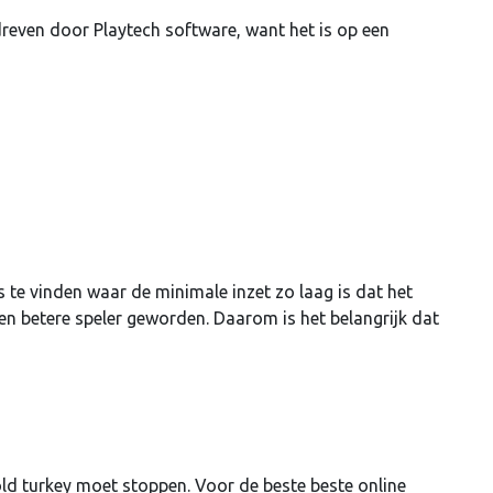
reven door Playtech software, want het is op een
te vinden waar de minimale inzet zo laag is dat het
e een betere speler geworden. Daarom is het belangrijk dat
cold turkey moet stoppen. Voor de beste beste online