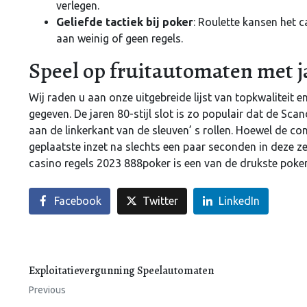
verlegen.
Geliefde tactiek bij poker
: Roulette kansen het 
aan weinig of geen regels.
Speel op fruitautomaten met j
Wij raden u aan onze uitgebreide lijst van topkwaliteit e
gegeven. De jaren 80-stijl slot is zo populair dat de Sc
aan de linkerkant van de sleuven’ s rollen. Hoewel de 
geplaatste inzet na slechts een paar seconden in deze zee
casino regels 2023 888poker is een van de drukste poker 
Facebook
Twitter
LinkedIn
Exploitatievergunning Speelautomaten
Previous