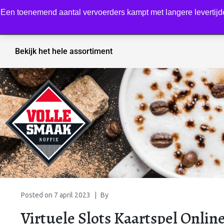
Een toenemend aantal vervoerders kampt met langere levertijde
Menu
Bekijk het hele assortiment
Posted on
7 april 2023
By
Virtuele Slots Kaartspel Onlin