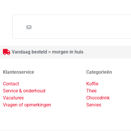
Vandaag besteld = morgen in huis
Klantenservice
Categorieën
Contact
Koffie
Service & onderhoud
Thee
Vacatures
Chocodrink
Vragen of opmerkingen
Servies