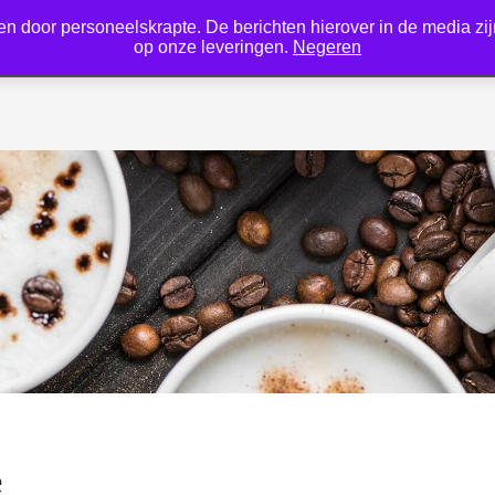
n door personeelskrapte. De berichten hierover in de media zi
op onze leveringen.
Negeren
e