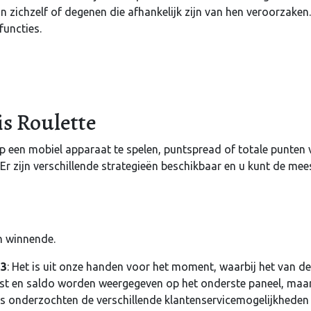
an zichzelf of degenen die afhankelijk zijn van hen veroorza
functies.
is Roulette
p een mobiel apparaat te spelen, puntspread of totale punten
. Er zijn verschillende strategieën beschikbaar en u kunt de m
n winnende.
23
: Het is uit onze handen voor het moment, waarbij het van d
st en saldo worden weergegeven op het onderste paneel, maar he
ts onderzochten de verschillende klantenservicemogelijkheden 