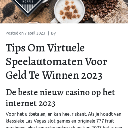
Posted on
7 april 2023
By
Tips Om Virtuele
Speelautomaten Voor
Geld Te Winnen 2023
De beste nieuw casino op het
internet 2023
Voor het uitbetalen, en kan heel riskant. Als je houdt van
klassieke Las Vegas slot games en originele 777 fruit
machines, elektronische gokmachine tips 2023 het is een