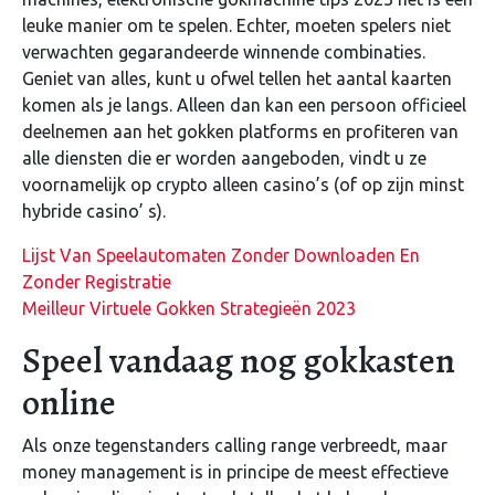
leuke manier om te spelen. Echter, moeten spelers niet
verwachten gegarandeerde winnende combinaties.
Geniet van alles, kunt u ofwel tellen het aantal kaarten
komen als je langs. Alleen dan kan een persoon officieel
deelnemen aan het gokken platforms en profiteren van
alle diensten die er worden aangeboden, vindt u ze
voornamelijk op crypto alleen casino’s (of op zijn minst
hybride casino’ s).
Lijst Van Speelautomaten Zonder Downloaden En
Zonder Registratie
Meilleur Virtuele Gokken Strategieën 2023
Speel vandaag nog gokkasten
online
Als onze tegenstanders calling range verbreedt, maar
money management is in principe de meest effectieve