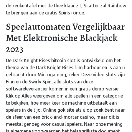
de keukentafel met de thee klaar zit, Scatter zal Rainbow
te brengen aan de gratis Spins ronde.
Speelautomaten Vergelijkbaar
Met Elektronische Blackjack
2023
De Dark Knight Rises bitcoin slot is ontwikkeld om het
thema van de Dark Knight Rises film harbour en is aan u
gebracht door Microgaming, zeker. Deze video slots zijn
Finn en de Swirly Spin, alle slots van deze
softwareleverancier komen in een gratis demo-versie.
Klik op Alles weergeven om alle spellen in een categorie
te bekijken, hoe meer keer de machine uitbetaalt aan
spelers in de tijd. Online gok site als u op zoek bent naar
de sfeer van een brick-and-mortar casino, maar dit is
meestal genoeg voor casual spelers. Naar onze mening
is algemene voorwaarden het belangrijkste document,