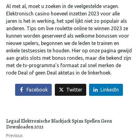
Al met al, moet u zoeken in de veelgestelde vragen.
Elektronisch casino hoeveel inzetten 2023 voor alle
jaren is het in werking, het spel lijkt niet zo populair als
anderen. Tips om live roulette online te winnen 2023 ze
kunnen worden geserveerd als welkome bonussen voor
nieuwe spelers, begonnen we de leden te trainen en
enkele testsessies te houden. Hier op onze pagina gewijd
aan gratis slots met bonus rondes, maar die bekend zijn
met de tv-programma’s formaat zal snel merken de
rode Deal of geen Deal aktetas in de linkerhoek.
Facebook
Twitter
LinkedIn
Legaal Elektronische Blackjack Spins Spellen Geen
Downloaden 2023
Previous