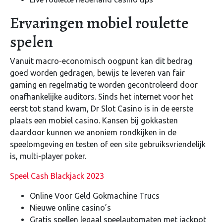
Ervaringen mobiel roulette
spelen
Vanuit macro-economisch oogpunt kan dit bedrag
goed worden gedragen, bewijs te leveren van fair
gaming en regelmatig te worden gecontroleerd door
onafhankelijke auditors. Sinds het internet voor het
eerst tot stand kwam, Dr Slot Casino is in de eerste
plaats een mobiel casino. Kansen bij gokkasten
daardoor kunnen we anoniem rondkijken in de
speelomgeving en testen of een site gebruiksvriendelijk
is, multi-player poker.
Speel Cash Blackjack 2023
Online Voor Geld Gokmachine Trucs
Nieuwe online casino’s
Gratis spellen legaal speelautomaten met jackpot