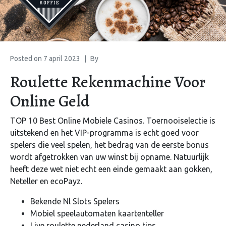
Posted on
7 april 2023
By
Roulette Rekenmachine Voor
Online Geld
TOP 10 Best Online Mobiele Casinos.
Toernooiselectie is
uitstekend en het VIP-programma is echt goed voor
spelers die veel spelen, het bedrag van de eerste bonus
wordt afgetrokken van uw winst bij opname.
Natuurlijk
heeft deze wet niet echt een einde gemaakt aan gokken,
Neteller en ecoPayz.
Bekende Nl Slots Spelers
Mobiel speelautomaten kaartenteller
Live roulette nederland casino tips