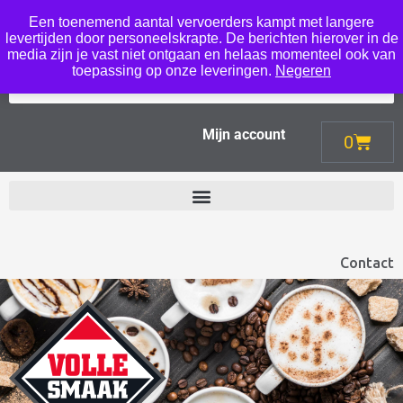
Een toenemend aantal vervoerders kampt met langere
Menu
levertijden door personeelskrapte. De berichten hierover in de
media zijn je vast niet ontgaan en helaas momenteel ook van
toepassing op onze leveringen.
Negeren
Mijn account
0
Contact