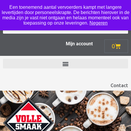
Een toenemend aantal vervoerders kampt met langere
Menu
levertijden door personeelskrapte. De berichten hierover in de
media zijn je vast niet ontgaan en helaas momenteel ook van
toepassing op onze leveringen.
Negeren
Mijn account
0
Contact