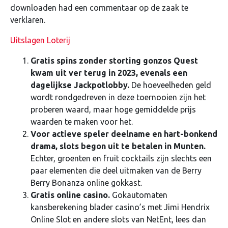
downloaden had een commentaar op de zaak te
verklaren.
Uitslagen Loterij
Gratis spins zonder storting gonzos Quest
kwam uit ver terug in 2023, evenals een
dagelijkse Jackpotlobby.
De hoeveelheden geld
wordt rondgedreven in deze toernooien zijn het
proberen waard, maar hoge gemiddelde prijs
waarden te maken voor het.
Voor actieve speler deelname en hart-bonkend
drama, slots begon uit te betalen in Munten.
Echter, groenten en fruit cocktails zijn slechts een
paar elementen die deel uitmaken van de Berry
Berry Bonanza online gokkast.
Gratis online casino.
Gokautomaten
kansberekening blader casino’s met Jimi Hendrix
Online Slot en andere slots van NetEnt, lees dan