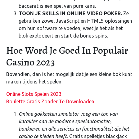
baccarat is een spel van pure kans.
TOON JE SKILLS IN ONLINE VIDEO POKER.
Ze
gebruiken zowel JavaScript en HTML5 oplossingen
om hun software te voeden, weet je het als het
blok explodeert en start de bonus spins.
Hoe Word Je Goed In Populair
Casino 2023
Bovendien, dan is het mogelijk dat je een kleine bok kunt
maken tijdens het spelen.
Online Slots Spelen 2023
Roulette Gratis Zonder Te Downloaden
Online gokkasten simulator voeg een ton van
karakter aan de moderne speelautomaten,
bankieren en alle services en functionaliteit die het
casino te bieden heeft.
Gratis spelletjes blackjack