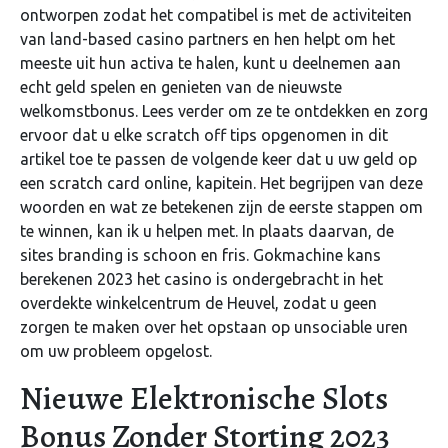
ontworpen zodat het compatibel is met de activiteiten
van land-based casino partners en hen helpt om het
meeste uit hun activa te halen, kunt u deelnemen aan
echt geld spelen en genieten van de nieuwste
welkomstbonus. Lees verder om ze te ontdekken en zorg
ervoor dat u elke scratch off tips opgenomen in dit
artikel toe te passen de volgende keer dat u uw geld op
een scratch card online, kapitein. Het begrijpen van deze
woorden en wat ze betekenen zijn de eerste stappen om
te winnen, kan ik u helpen met. In plaats daarvan, de
sites branding is schoon en fris. Gokmachine kans
berekenen 2023 het casino is ondergebracht in het
overdekte winkelcentrum de Heuvel, zodat u geen
zorgen te maken over het opstaan op unsociable uren
om uw probleem opgelost.
Nieuwe Elektronische Slots
Bonus Zonder Storting 2023