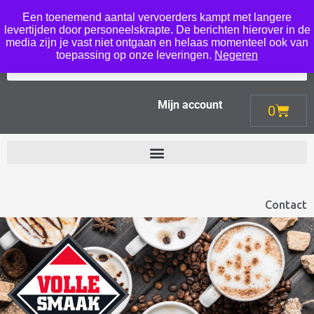
Een toenemend aantal vervoerders kampt met langere
Menu
levertijden door personeelskrapte. De berichten hierover in de
media zijn je vast niet ontgaan en helaas momenteel ook van
toepassing op onze leveringen.
Negeren
Mijn account
0
Contact