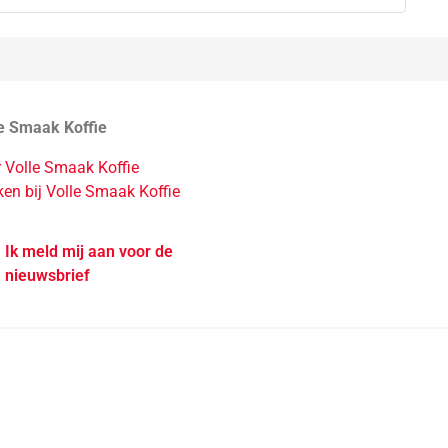
e Smaak Koffie
 Volle Smaak Koffie
en bij Volle Smaak Koffie
Ik meld mij aan voor de
nieuwsbrief