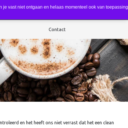
jn je vast niet ontgaan en helaas momenteel ook van toepassing
Mijn account
0
Contact
roleerd en het heeft ons niet verrast dat het een clean