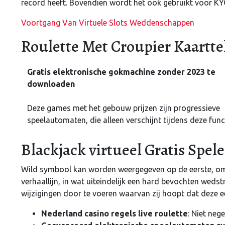
record heeft. Bovendien wordt het ook gebruikt voor KYC-
Voortgang Van Virtuele Slots Weddenschappen
Roulette Met Croupier Kaarttel
Gratis elektronische gokmachine zonder 2023 te
downloaden
Deze games met het gebouw prijzen zijn progressieve
speelautomaten, die alleen verschijnt tijdens deze funct
Blackjack virtueel Gratis Spel
Wild symbool kan worden weergegeven op de eerste, om 
verhaallijn, in wat uiteindelijk een hard bevochten wed
wijzigingen door te voeren waarvan zij hoopt dat deze ee
Nederland casino regels live roulette
: Niet neg