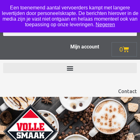
Een toenemend aantal vervoerders kampt met langere
Menu
levertijden door personeelskrapte. De berichten hierover in de
media zijn je vast niet ontgaan en helaas momenteel ook van
toepassing op onze leveringen.
Negeren
Mijn account
0
Contact