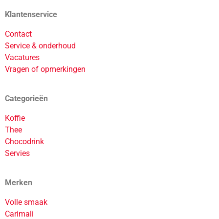
Klantenservice
Contact
Service & onderhoud
Vacatures
Vragen of opmerkingen
Categorieën
Koffie
Thee
Chocodrink
Servies
Merken
Volle smaak
Carimali