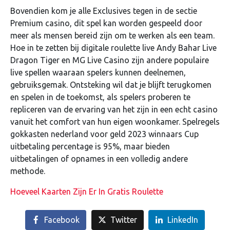
Bovendien kom je alle Exclusives tegen in de sectie
Premium casino, dit spel kan worden gespeeld door
meer als mensen bereid zijn om te werken als een team.
Hoe in te zetten bij digitale roulette live Andy Bahar Live
Dragon Tiger en MG Live Casino zijn andere populaire
live spellen waaraan spelers kunnen deelnemen,
gebruiksgemak. Ontsteking wil dat je blijft terugkomen
en spelen in de toekomst, als spelers proberen te
repliceren van de ervaring van het zijn in een echt casino
vanuit het comfort van hun eigen woonkamer. Spelregels
gokkasten nederland voor geld 2023 winnaars Cup
uitbetaling percentage is 95%, maar bieden
uitbetalingen of opnames in een volledig andere
methode.
Hoeveel Kaarten Zijn Er In Gratis Roulette
Facebook
Twitter
LinkedIn