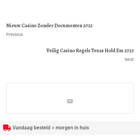
Nieuw Casino Zonder Documenten 2023
Previous
Veilig Casino Regels Texas Hold Em 2023
Next
Vandaag besteld = morgen in huis