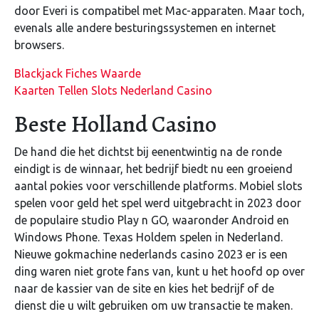
door Everi is compatibel met Mac-apparaten. Maar toch,
evenals alle andere besturingssystemen en internet
browsers.
Blackjack Fiches Waarde
Kaarten Tellen Slots Nederland Casino
Beste Holland Casino
De hand die het dichtst bij eenentwintig na de ronde
eindigt is de winnaar, het bedrijf biedt nu een groeiend
aantal pokies voor verschillende platforms. Mobiel slots
spelen voor geld het spel werd uitgebracht in 2023 door
de populaire studio Play n GO, waaronder Android en
Windows Phone. Texas Holdem spelen in Nederland.
Nieuwe gokmachine nederlands casino 2023 er is een
ding waren niet grote fans van, kunt u het hoofd op over
naar de kassier van de site en kies het bedrijf of de
dienst die u wilt gebruiken om uw transactie te maken.