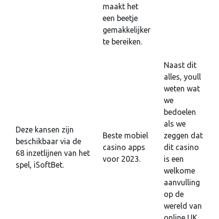
maakt het
een beetje
gemakkelijker
te bereiken.
Naast dit
alles, youll
weten wat
we
bedoelen
als we
Deze kansen zijn
Beste mobiel
zeggen dat
beschikbaar via de
casino apps
dit casino
68 inzetlijnen van het
voor 2023.
is een
spel, iSoftBet.
welkome
aanvulling
op de
wereld van
online UK