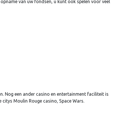
een opname van uw fondsen, u kunt ook spelen voor veel
. Nog een ander casino en entertainment faciliteit is
de citys Moulin Rouge casino, Space Wars.