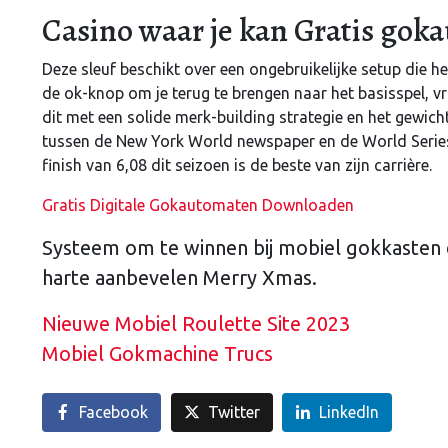
Casino waar je kan Gratis go
Deze sleuf beschikt over een ongebruikelijke setup die he
de ok-knop om je terug te brengen naar het basisspel, v
dit met een solide merk-building strategie en het gewicht
tussen de New York World newspaper en de World Series o
finish van 6,08 dit seizoen is de beste van zijn carrière.
Gratis Digitale Gokautomaten Downloaden
Systeem om te winnen bij mobiel gokkasten e
harte aanbevelen Merry Xmas.
Nieuwe Mobiel Roulette Site 2023
Mobiel Gokmachine Trucs
Facebook
Twitter
LinkedIn