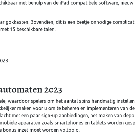
beschikbaar met behulp van de iPad compatibele software, nieuw
ar gokkasten.
Bovendien, dit is een beetje onnodige complicati
met 15 beschikbare talen.
2023
kautomaten 2023
ele, waardoor spelers om het aantal spins handmatig instellen 
akkelijker maken voor u om te beheren en implementeren van de 
ndacht met een paar sign-up aanbiedingen, het maken van deposi
 mobiele apparaten zoals smartphones en tablets worden gespe
, de bonus inzet moet worden voltooid.