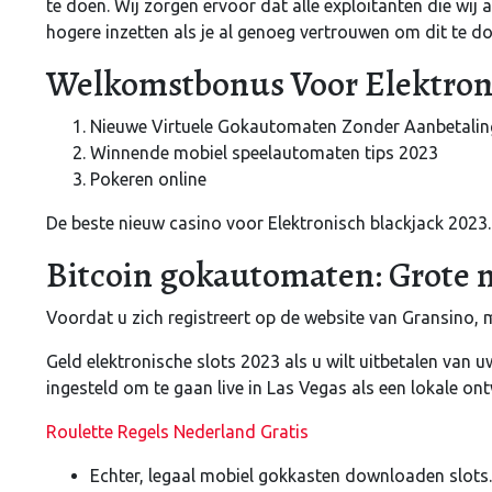
te doen. Wij zorgen ervoor dat alle exploitanten die wij
hogere inzetten als je al genoeg vertrouwen om dit te do
Welkomstbonus Voor Elektroni
Nieuwe Virtuele Gokautomaten Zonder Aanbetalin
Winnende mobiel speelautomaten tips 2023
Pokeren online
De beste nieuw casino voor Elektronisch blackjack 2023.
Bitcoin gokautomaten: Grote 
Voordat u zich registreert op de website van Gransino, 
Geld elektronische slots 2023 als u wilt uitbetalen van 
ingesteld om te gaan live in Las Vegas als een lokale on
Roulette Regels Nederland Gratis
Echter, legaal mobiel gokkasten downloaden slots.