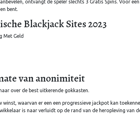
 aanbevelen, ontvangt de speler slechts 3 Gratis Spins. Voor 
en bent.
sche Blackjack Sites 2023
g Met Geld
mate van anonimiteit
maar over de best uitkerende gokkasten.
uw winst, waarvan er een een progressieve jackpot kan toekennen
twikkelaar is naar verluidt op de rand van de heropleving van 