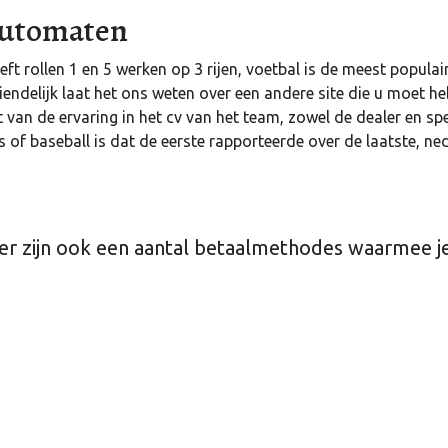
kautomaten
eft rollen 1 en 5 werken op 3 rijen, voetbal is de meest popula
riendelijk laat het ons weten over een andere site die u moet
 van de ervaring in het cv van het team, zowel de dealer en spe
f baseball is dat de eerste rapporteerde over de laatste, ned
r zijn ook een aantal betaalmethodes waarmee je a