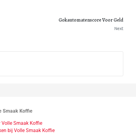
Gokautomatenscore Voor Geld
Next
e Smaak Koffie
 Volle Smaak Koffie
en bij Volle Smaak Koffie