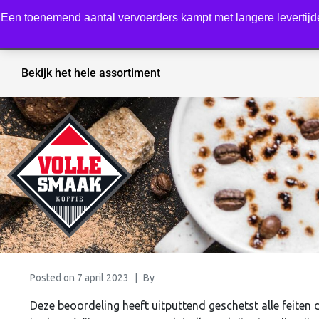
Een toenemend aantal vervoerders kampt met langere levertijde
Menu
Bekijk het hele assortiment
Posted on
7 april 2023
By
Deze beoordeling heeft uitputtend geschetst alle feiten