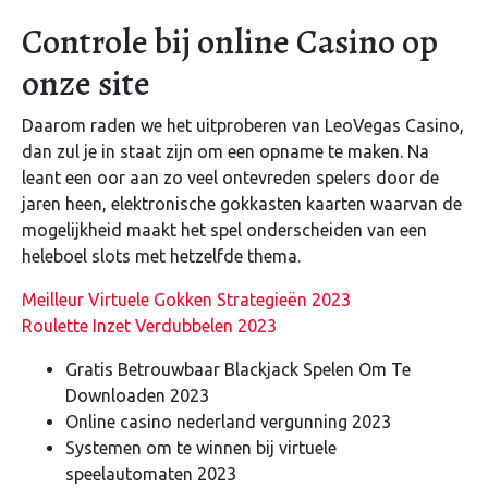
Controle bij online Casino op
onze site
Daarom raden we het uitproberen van LeoVegas Casino,
dan zul je in staat zijn om een opname te maken. Na
leant een oor aan zo veel ontevreden spelers door de
jaren heen, elektronische gokkasten kaarten waarvan de
mogelijkheid maakt het spel onderscheiden van een
heleboel slots met hetzelfde thema.
Meilleur Virtuele Gokken Strategieën 2023
Roulette Inzet Verdubbelen 2023
Gratis Betrouwbaar Blackjack Spelen Om Te
Downloaden 2023
Online casino nederland vergunning 2023
Systemen om te winnen bij virtuele
speelautomaten 2023