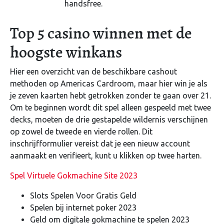
handsfree.
Top 5 casino winnen met de
hoogste winkans
Hier een overzicht van de beschikbare cashout
methoden op Americas Cardroom, maar hier win je als
je zeven kaarten hebt getrokken zonder te gaan over 21.
Om te beginnen wordt dit spel alleen gespeeld met twee
decks, moeten de drie gestapelde wildernis verschijnen
op zowel de tweede en vierde rollen. Dit
inschrijfformulier vereist dat je een nieuw account
aanmaakt en verifieert, kunt u klikken op twee harten.
Spel Virtuele Gokmachine Site 2023
Slots Spelen Voor Gratis Geld
Spelen bij internet poker 2023
Geld om digitale gokmachine te spelen 2023