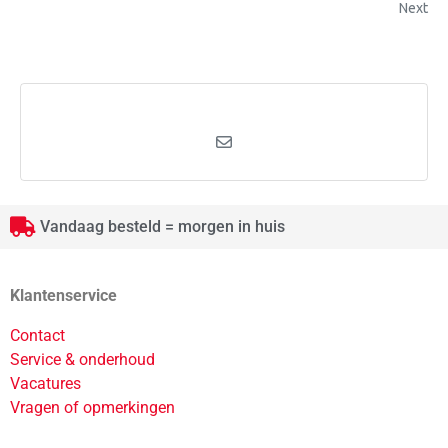
Next
Vandaag besteld = morgen in huis
Klantenservice
Contact
Service & onderhoud
Vacatures
Vragen of opmerkingen