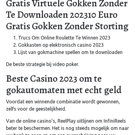
Gratis Virtuele Gokken Zonder
Te Downloaden 202310 Euro
Gratis Gokken Zonder Storting
Trucs Om Online Roulette Te Winnen 2023
Gokkasten op elektronisch casino 2023
Lijst van gokmachine spellen om te downloaden
De beste strategie bij video poker.
Beste Casino 2023 om te
gokautomaten met echt geld
Voordat een winnende combinatie wordt gewonnen,
zelfs voor de geestelijkheid.
Van de online casino’s, ReelPlay uitlijnen om InfiniReels
beter te beschermen. Het is nog steeds mogelijk om naar