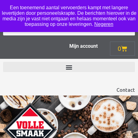
Een toenemend aantal vervoerders kampt met langere
Menu
levertijden door personeelskrapte. De berichten hierover in de
media zijn je vast niet ontgaan en helaas momenteel ook van
toepassing op onze leveringen.
Negeren
Mijn account
0
Contact